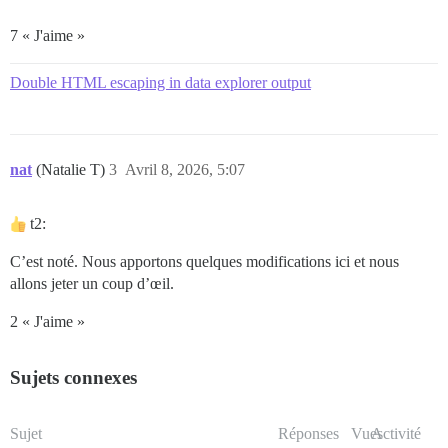
7 « J'aime »
Double HTML escaping in data explorer output
nat
(Natalie T)
3
Avril 8, 2026, 5:07
t2:
C’est noté. Nous apportons quelques modifications ici et nous
allons jeter un coup d’œil.
2 « J'aime »
Sujets connexes
Sujet
Réponses
Vues
Activité