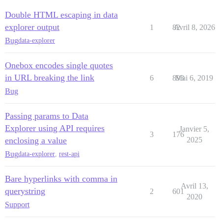
Double HTML escaping in data
explorer output
1
82
Avril 8, 2026
Bug
data-explorer
Onebox encodes single quotes
in URL breaking the link
6
893
Mai 6, 2019
Bug
Passing params to Data
Explorer using API requires
Janvier 5,
3
176
enclosing a value
2025
Bug
data-explorer
,
rest-api
Bare hyperlinks with comma in
Avril 13,
querystring
2
601
2020
Support