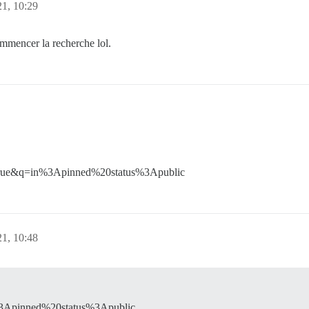
21, 10:29
ommencer la recherche lol.
=true&q=in%3Apinned%20status%3Apublic
21, 10:48
%3Apinned%20status%3Apublic