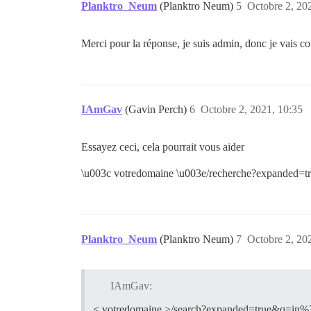
Planktro_Neum
(Planktro Neum)
5
Octobre 2, 20
Merci pour la réponse, je suis admin, donc je vais c
IAmGav
(Gavin Perch)
6
Octobre 2, 2021, 10:35
Essayez ceci, cela pourrait vous aider
\u003c votredomaine \u003e/recherche?expanded
Planktro_Neum
(Planktro Neum)
7
Octobre 2, 20
IAmGav:
< votredomaine >/search?expanded=true&q=in