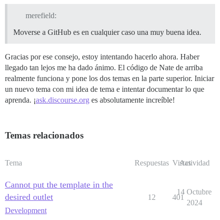
merefield:
Moverse a GitHub es en cualquier caso una muy buena idea.
Gracias por ese consejo, estoy intentando hacerlo ahora. Haber
llegado tan lejos me ha dado ánimo. El código de Nate de arriba
realmente funciona y pone los dos temas en la parte superior. Iniciar
un nuevo tema con mi idea de tema e intentar documentar lo que
aprenda. ¡
ask.discourse.org
es absolutamente increíble!
Temas relacionados
Tema
Respuestas
Vistas
Actividad
Cannot put the template in the
14 Octubre
desired outlet
12
401
2024
Development