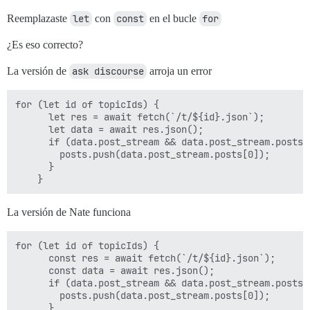
Reemplazaste
let
con
const
en el bucle
for
¿Es eso correcto?
La versión de
ask discourse
arroja un error
for (let id of topicIds) {

      let res = await fetch(`/t/${id}.json`);

      let data = await res.json();

      if (data.post_stream && data.post_stream.posts.l
        posts.push(data.post_stream.posts[0]);

      }

La versión de Nate funciona
for (let id of topicIds) {

      const res = await fetch(`/t/${id}.json`);

      const data = await res.json();

      if (data.post_stream && data.post_stream.posts.l
        posts.push(data.post_stream.posts[0]);

      }
