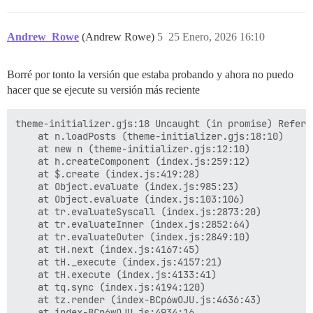
Andrew_Rowe
(Andrew Rowe)
5
25 Enero, 2026 16:10
Borré por tonto la versión que estaba probando y ahora no puedo
hacer que se ejecute su versión más reciente
theme-initializer.gjs:18 Uncaught (in promise) Refere
    at n.loadPosts (theme-initializer.gjs:18:10)

    at new n (theme-initializer.gjs:12:10)

    at h.createComponent (index.js:259:12)

    at $.create (index.js:419:28)

    at Object.evaluate (index.js:985:23)

    at Object.evaluate (index.js:103:106)

    at tr.evaluateSyscall (index.js:2873:20)

    at tr.evaluateInner (index.js:2852:64)

    at tr.evaluateOuter (index.js:2849:10)

    at tH.next (index.js:4167:45)

    at tH._execute (index.js:4157:21)

    at tH.execute (index.js:4133:41)

    at tq.sync (index.js:4194:120)

    at tz.render (index-BCp6wOJU.js:4636:43)

    at index-BCp6wOJU.js:4934:16
