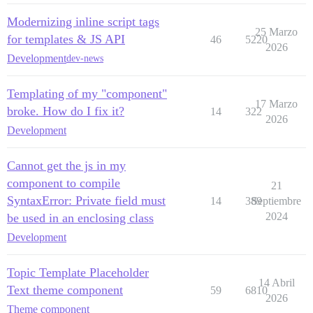
Modernizing inline script tags
25 Marzo
for templates & JS API
46
5220
2026
Development
dev-news
Templating of my "component"
17 Marzo
broke. How do I fix it?
14
322
2026
Development
Cannot get the js in my
component to compile
21
SyntaxError: Private field must
14
389
Septiembre
2024
be used in an enclosing class
Development
Topic Template Placeholder
14 Abril
Text theme component
59
6810
2026
Theme component