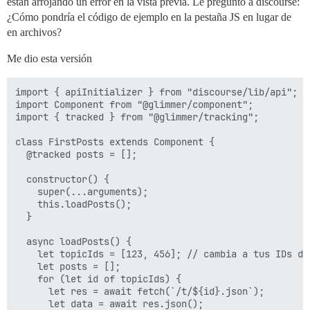
están arrojando un error en la vista previa. Le pregunto a discourse:
¿Cómo pondría el código de ejemplo en la pestaña JS en lugar de
en archivos?
Me dio esta versión
import { apiInitializer } from "discourse/lib/api";

import Component from "@glimmer/component";

import { tracked } from "@glimmer/tracking";

class FirstPosts extends Component {

  @tracked posts = [];

  constructor() {

    super(...arguments);

    this.loadPosts();

  }

  async loadPosts() {

    let topicIds = [123, 456]; // cambia a tus IDs de 
    let posts = [];

    for (let id of topicIds) {

      let res = await fetch(`/t/${id}.json`);

      let data = await res.json();
