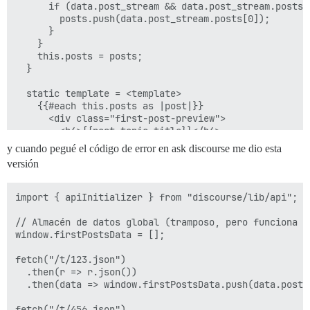
      if (data.post_stream && data.post_stream.posts.l
        posts.push(data.post_stream.posts[0]);

      }

    }

    this.posts = posts;

  }

  static template = <template>

    {{#each this.posts as |post|}}

      <div class="first-post-preview">

        <h4>{{post.topic_title}}</h4>

        {{{post.cooked}}}

y cuando pegué el código de error en ask discourse me dio esta
      </div>

versión
    {{/each}}

  </template>;

}

import { apiInitializer } from "discourse/lib/api";

export default apiInitializer("0.11.1", api => {

// Almacén de datos global (tramposo, pero funciona pa
  api.renderInOutlet("discovery-list-container-top", F
window.firstPostsData = [];

fetch("/t/123.json")

  .then(r => r.json())

  .then(data => window.firstPostsData.push(data.post_s
fetch("/t/456.json")
