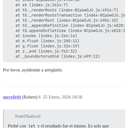
    at eX (index.js:2414:7)

    at tG._renderRoots (index-BCp6wOJU.js:4914:7)

    at tG._renderRootsTransaction (index-BCp6wOJU.js:4
    at tG._renderRoot (index-BCp6wOJU.js:4904:10)

    at tG._appendDefinition (index-BCp6wOJU.js:4828:10
    at tG.appendOutletView (index-BCp6wOJU.js:4818:10)
    at invoke (index.js:264:14)

    at m.flush (index.js:180:11)

    at g.flush (index.js:334:19)

    at z._end (index.js:762:32)

Por favor, ayúdenme a arreglarlo.
merefield
(Robert)
6
25 Enero, 2026 18:58
NateDhaliwal:
Probé con
let
y el resultado fue el mismo. Es solo que