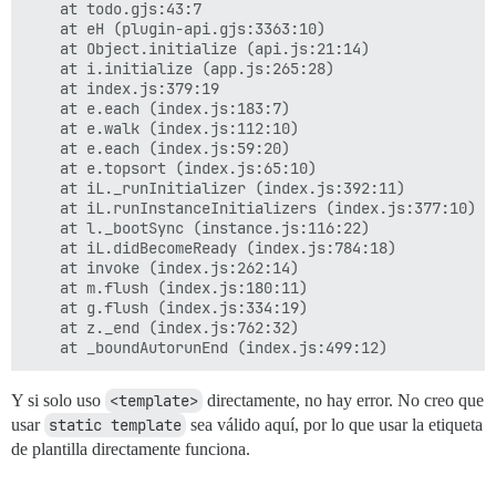
    at todo.gjs:43:7

    at eH (plugin-api.gjs:3363:10)

    at Object.initialize (api.js:21:14)

    at i.initialize (app.js:265:28)

    at index.js:379:19

    at e.each (index.js:183:7)

    at e.walk (index.js:112:10)

    at e.each (index.js:59:20)

    at e.topsort (index.js:65:10)

    at iL._runInitializer (index.js:392:11)

    at iL.runInstanceInitializers (index.js:377:10)

    at l._bootSync (instance.js:116:22)

    at iL.didBecomeReady (index.js:784:18)

    at invoke (index.js:262:14)

    at m.flush (index.js:180:11)

    at g.flush (index.js:334:19)

    at z._end (index.js:762:32)

Y si solo uso
<template>
directamente, no hay error. No creo que
usar
static template
sea válido aquí, por lo que usar la etiqueta
de plantilla directamente funciona.