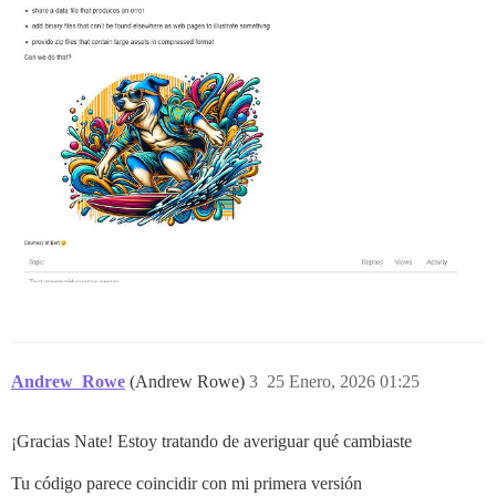
}

export default apiInitializer((api) => {

  api.renderInOutlet("discovery-list-container-top", F
Andrew_Rowe
(Andrew Rowe)
3
25 Enero, 2026 01:25
¡Gracias Nate! Estoy tratando de averiguar qué cambiaste
Tu código parece coincidir con mi primera versión