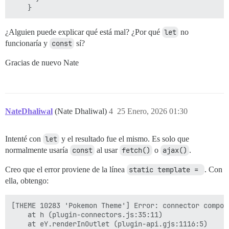
¿Alguien puede explicar qué está mal? ¿Por qué
let
no
funcionaría y
const
sí?
Gracias de nuevo Nate
NateDhaliwal
(Nate Dhaliwal)
4
25 Enero, 2026 01:30
Intenté con
let
y el resultado fue el mismo. Es solo que
normalmente usaría
const
al usar
fetch()
o
ajax()
.
Creo que el error proviene de la línea
static template = 
. Con
ella, obtengo:
[THEME 10283 'Pokemon Theme'] Error: connector compon
    at h (plugin-connectors.js:35:11)

    at eY.renderInOutlet (plugin-api.gjs:1116:5)
