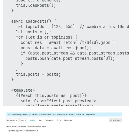
    super(...arguments);

    this.loadPosts();

  }

  async loadPosts() {

    let topicIds = [123, 456]; // cambia a tus IDs de 
    let posts = [];

    for (let id of topicIds) {

      const res = await fetch(`/t/${id}.json`);

      const data = await res.json();

      if (data.post_stream && data.post_stream.posts.l
        posts.push(data.post_stream.posts[0]);

      }

    }

    this.posts = posts;

  }

  <template>

    {{#each this.posts as |post|}}

      <div class="first-post-preview">

        <h4>{{post.topic_title}}</h4>

        {{{post.cooked}}}

      </div>

    {{/each}}

  </template>;
