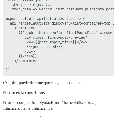
  .then(r => r.json())

  .then(data => window.firstPostsData.push(data.post_s
export default apiInitializer(api => {

  api.renderInOutlet("discovery-list-container-top", 

    <template>

      {{#each (theme-prefix "firstPostsData" window=tr
        <div class="first-post-preview">

          <h4>{{post.topic_title}}</h4>

          {{{post.cooked}}}

        </div>

      {{/each}}

    </template>

  );

¿Alguien puede decirme qué estoy haciendo mal?
El error en la consola fue:
Error de compilación: SyntaxError: /theme-4/discourse/api-
initializers/theme-initializer.gjs: