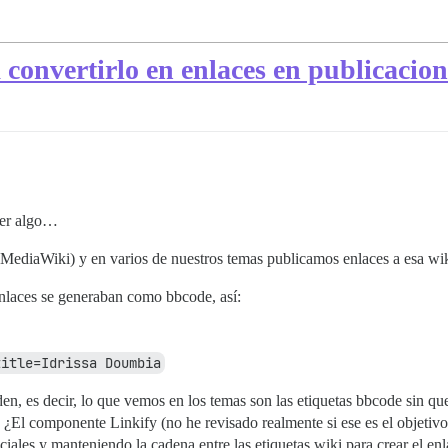
a convertirlo en enlaces en publicacion
cer algo…
MediaWiki) y en varios de nuestros temas publicamos enlaces a esa wik
laces se generaban como bbcode, así:
title=Idrissa Doumbia
den, es decir, lo que vemos en los temas son las etiquetas bbcode sin 
o. ¿El componente Linkify (no he revisado realmente si ese es el objeti
ciales y manteniendo la cadena entre las etiquetas wiki para crear el en