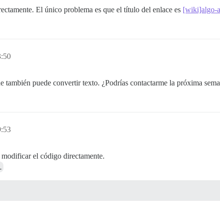
ectamente. El único problema es que el título del enlace es
[wiki]algo-a
3:50
que también puede convertir texto. ¿Podrías contactarme la próxima sem
9:53
s modificar el código directamente.
l