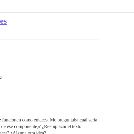
es
i.
que funcionen como enlaces. Me preguntaba cuál sería
vo de ese componente)? ¿Reemplazar el texto
lace)? ¿Alguna otra idea?