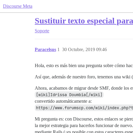
Discourse Meta
Sustituir texto especial par
Soporte
Paracelsus
1
30 Octubre, 2019 09:46
Hola, esto es más bien una pregunta sobre cómo ha
Así que, además de nuestro foro, tenemos una wiki (
Ahora, acabamos de migrar desde SMF, donde los en
[wiki]Idrissa Doumbia[/wiki]
convertido automáticamente a:
https://www.forumscp.com/wiki/index.php?
Mi pregunta es: con Discourse, estos enlaces se pier
la mejor estrategia para hacerlos funcionar de nuev
mediante Rails (¿es posible con estos caracteres espe