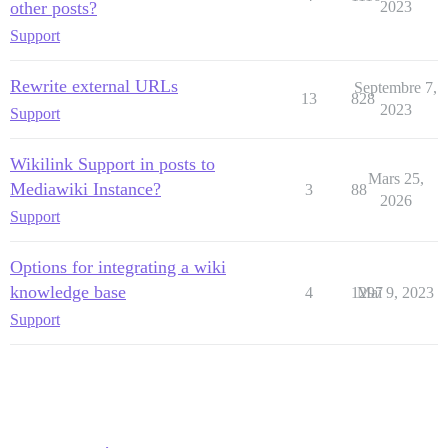
other posts?
2023
Support
Rewrite external URLs
Septembre 7,
13
828
2023
Support
Wikilink Support in posts to
Mars 25,
Mediawiki Instance?
3
88
2026
Support
Options for integrating a wiki
knowledge base
4
1297
Mai 9, 2023
Support