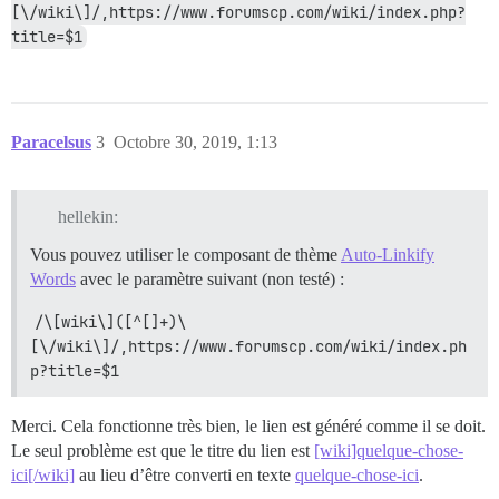
[\/wiki\]/,https://www.forumscp.com/wiki/index.php?
title=$1
Paracelsus
3
Octobre 30, 2019, 1:13
hellekin:
Vous pouvez utiliser le composant de thème
Auto-Linkify
Words
avec le paramètre suivant (non testé) :
/\[wiki\]([^[]+)\
[\/wiki\]/,https://www.forumscp.com/wiki/index.ph
p?title=$1
Merci. Cela fonctionne très bien, le lien est généré comme il se doit.
Le seul problème est que le titre du lien est
[wiki]quelque-chose-
ici[/wiki]
au lieu d’être converti en texte
quelque-chose-ici
.