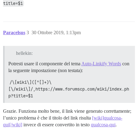
title=$1
Paracelsus
3
30 Ottobre 2019, 1:13pm
hellekin:
Potresti usare il componente del tema
Auto-Linkify Words
con
la seguente impostazione (non testata):
/\[wiki\]([^[]+)\
[\/wiki\]/,https://www.forumscp.com/wiki/index.ph
p?title=$1
Grazie. Funziona molto bene, il link viene generato correttamente;
l’unico problema è che il titolo del link risulta
[wiki]qualcosa-
qui[/wiki]
invece di essere convertito in testo
qualcosa-qui
.