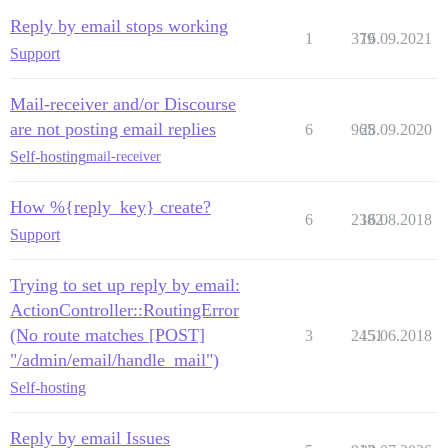
Reply by email stops working
1
379
16.09.2021
Support
Mail-receiver and/or Discourse
are not posting email replies
6
965
28.09.2020
Self-hosting
mail-receiver
How %{reply_key} create?
6
2382
16.08.2018
Support
Trying to set up reply by email:
ActionController::RoutingError
(No route matches [POST]
3
2451
15.06.2018
"/admin/email/handle_mail")
Self-hosting
Reply by email Issues