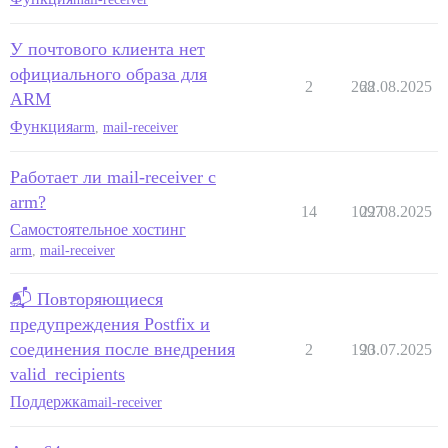
У почтового клиента нет
официального образа для
2
268
22.08.2025
ARM
Функция
arm
,
mail-receiver
Работает ли mail-receiver с
arm?
14
1097
22.08.2025
Самостоятельное хостинг
arm
,
mail-receiver
📬 Повторяющиеся
предупреждения Postfix и
соединения после внедрения
2
190
23.07.2025
valid_recipients
Поддержка
mail-receiver