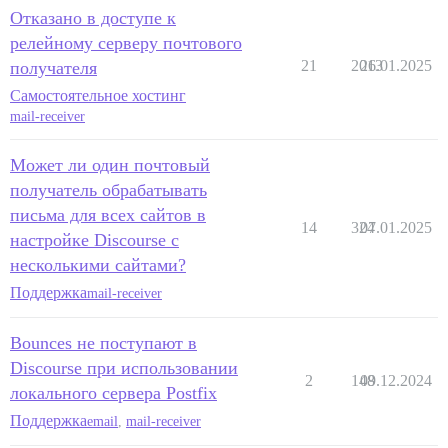
Отказано в доступе к
релейному серверу почтового
21
2013
26.01.2025
получателя
Самостоятельное хостинг
mail-receiver
Может ли один почтовый
получатель обрабатывать
письма для всех сайтов в
14
324
07.01.2025
настройке Discourse с
несколькими сайтами?
Поддержка
mail-receiver
Bounces не поступают в
Discourse при использовании
2
148
09.12.2024
локального сервера Postfix
Поддержка
email
,
mail-receiver