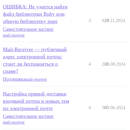
ОШИБКА: Не удается найти
файл библиотеки Ruby или
3
928
19.11.2024
общую библиотеку pups
Самостоятельное хостинг
mail-receiver
Mail-Receiver — публичный
адрес электронной почты:
стоит ли беспокоиться о
4
200
21.08.2024
спаме?
Поддержка
mail-receiver
Настройка прямой доставки
входящей почты и новых тем
4
367
05.06.2024
по электронной почте
Самостоятельное хостинг
mail-receiver