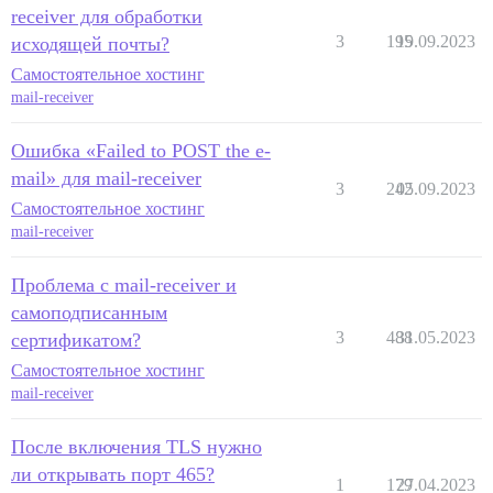
receiver для обработки
3
195
19.09.2023
исходящей почты?
Самостоятельное хостинг
mail-receiver
Ошибка «Failed to POST the e-
mail» для mail-receiver
3
242
05.09.2023
Самостоятельное хостинг
mail-receiver
Проблема с mail-receiver и
самоподписанным
3
488
31.05.2023
сертификатом?
Самостоятельное хостинг
mail-receiver
После включения TLS нужно
ли открывать порт 465?
1
179
27.04.2023