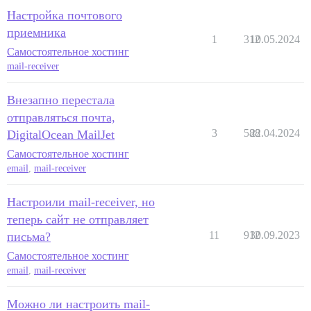
Настройка почтового
приемника
1
312
10.05.2024
Самостоятельное хостинг
mail-receiver
Внезапно перестала
отправляться почта,
3
588
22.04.2024
DigitalOcean MailJet
Самостоятельное хостинг
email
,
mail-receiver
Настроили mail-receiver, но
теперь сайт не отправляет
11
912
30.09.2023
письма?
Самостоятельное хостинг
email
,
mail-receiver
Можно ли настроить mail-