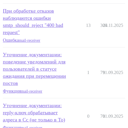
При обработке отказов
наблюдаются ошибки
smtp_should_reject "400 bad
13
309
24.11.2025
request"
Ошибка
mail-receiver
Уточнение документации:
поведение уведомлений для
пользователей в статусе
1
79
11.09.2025
ожидания при перемещении
постов
Функция
mail-receiver
Уточнение документации:
reply-ключ обрабатывает
0
70
11.09.2025
адреса в Cc (не только в To)
Функция
mail-receiver