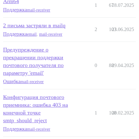
Arm64
1
67
18.07.2025
Поддержка
mail-receiver
2 письма застряли в mailq
2
103
23.06.2025
Поддержка
email
,
mail-receiver
Предупреждение о
прекращении поддержки
почтового получателя по
0
88
29.04.2025
параметру 'email'
Ошибка
mail-receiver
Конфигурация почтового
приемника: ошибка 403 на
конечной точке
1
108
20.02.2025
smtp_should_reject
Поддержка
mail-receiver