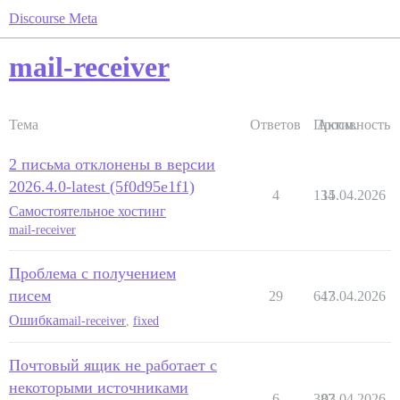
Discourse Meta
mail-receiver
Тема
Ответов
Просм.
Активность
2 письма отклонены в версии
2026.4.0-latest (5f0d95e1f1)
4
134
15.04.2026
Самостоятельное хостинг
mail-receiver
Проблема с получением
писем
29
647
13.04.2026
Ошибка
mail-receiver
,
fixed
Почтовый ящик не работает с
некоторыми источниками
6
387
03.04.2026