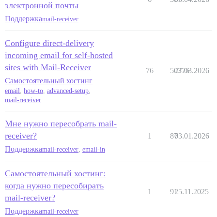
электронной почты
Поддержка
mail-receiver
Configure direct-delivery
incoming email for self-hosted
sites with Mail-Receiver
76
50376
27.03.2026
Самостоятельный хостинг
email
,
how-to
,
advanced-setup
,
mail-receiver
Мне нужно пересобрать mail-
receiver?
1
87
03.01.2026
Поддержка
mail-receiver
,
email-in
Самостоятельный хостинг:
когда нужно пересобирать
1
91
25.11.2025
mail-receiver?
Поддержка
mail-receiver