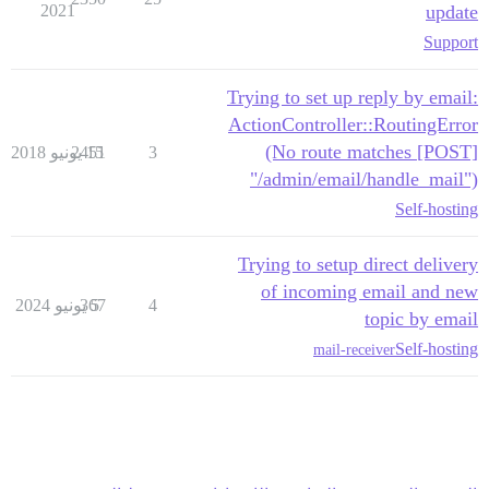
2021
update
Support
Trying to set up reply by email:
ActionController::RoutingError
(No route matches [POST]
3
15 يونيو 2018
2451
"/admin/email/handle_mail")
Self-hosting
Trying to setup direct delivery
of incoming email and new
4
5 يونيو 2024
367
topic by email
Self-hosting
mail-receiver