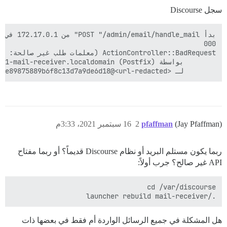
سجل Discourse
        لـ <replies+de9850e89875889b6f8c13d7a9de6d18@<url-redacted>>؛ الخميس، 16 سبتمبر 2021 05:47:49 +0000 (توقيت عالمي منسق)

(Jay Pfaffman)
pfaffman
2
16 سبتمبر 2021، 3:33م
ربما يكون مستلم البريد أو نظام Discourse قديماً؟ أو ربما مفتاح
API غير صالح؟ جرب أولاً:
./launcher rebuild mail-receiver

هل المشكلة في جميع الرسائل الواردة أم فقط في بعضها ذات