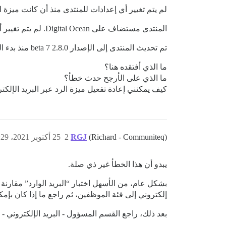
لم يتم تغيير أي إعدادات للمنتدى منذ أن كانت ميزة الرد
المنتدى مستضاف على Digital Ocean. لم يتم تغيير أي إعدادات DNS للنطاق في إعدادات Digital Ocean، ويبدو أن سجلات MX للمنتدى سليمة/غير متغيرة.
تم تحديث المنتدى إلى الإصدار 2.8.0 beta 7 منذ بدء المشكلة (على الأرجح مع إعادة البناء في العملية)، لكن لم يتحقق أي تحسن.
ما الذي أفتقده هنا؟
ما الذي على الأرجح حدث خطأ؟
كيف يمكنني إعادة تفعيل ميزة الرد عبر البريد الإلكت
(Richard - Communiteq)
RGJ
2
25 أكتوبر 2021، 3:29م
يبدو أن هذا الخطأ غير ذي صلة.
بشكل عام، من الأسهل اختبار “البريد الوارد” مقارنة 
إلكتروني إلى فئة الموظفين، ثم راجع ما إذا كان بإ
بعد ذلك، راجع القسم المسؤول - البريد الإلكتروني -