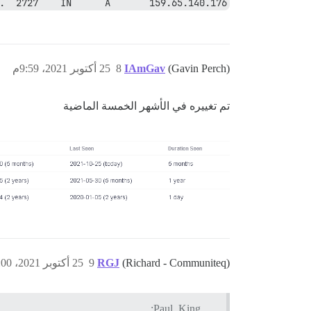
.  2727    IN      A       159.65.140.176
(Gavin Perch)
IAmGav
8
25 أكتوبر 2021، 9:59م
تم تغييره في الأشهر الخمسة الماضية
(Richard - Communiteq)
RGJ
9
25 أكتوبر 2021، 10:00م
Paul_King: