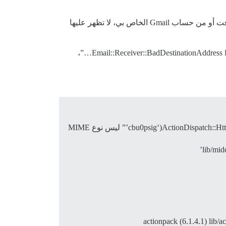
الرسائل التجريبية المرسلة كردود على إشعارات البريد الإلكتروني للمنتدى، سواء من عنوان بريدي المضيف من مايكروسوفت أو من حساب Gmail الخاص بي، لا تظهر عليها
يُظهر سجل أخطاء المنتدى بضع تحذيرات (أيقونة تعجب صفراء) في 29 سبتمبر: “لا يمكن معالجة البريد الإلكتروني: Email::Receiver::BadDestinationAddress Received…”،
ActionDispatch::Ht
[‘com.opensymphony.xwork2.dispatcher.httpservletresponse’].addheader(‘cbu0psig’” ليس نوع MIME
lib/mi
actionpack (6.1.4.1) lib/