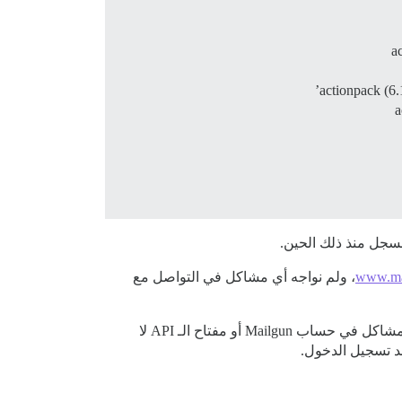
a
actionpack (6.
a
السجل منذ ذلك الحين.
www.mai
، ولم نواجه أي مشاكل في التواصل مع
يستخدم المنتدى خدمة Mailgun، على الرغم من أنني أفترض أنها تُستخدم فقط لإرسال الرسائل البريدية الجماعية، وأن أي مشاكل في حساب Mailgun أو مفتاح الـ API لا