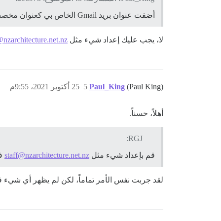
أضفت عنوان بريد Gmail الخاص بي كعنوان مخصص لفئة الموظفين
لا، يجب عليك إعداد شيء مثل
@nzarchitecture.net.nz
(Paul King)
Paul_King
5
25 أكتوبر 2021، 9:55م
أهلاً، حسناً.
RGJ:
قم بإعداد شيء مثل
staff@nzarchitecture.net.nz
في 
لقد جربت نفس الأمر تماماً، لكن لم يظهر أي شيء في سجلات الـ Bounced أو الـ ived