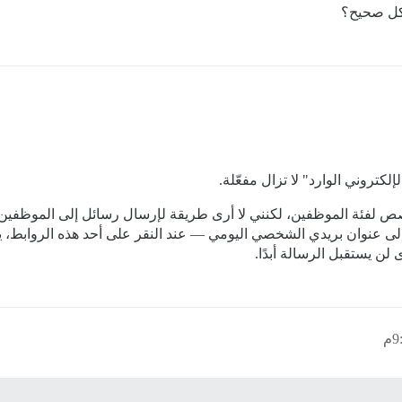
شكل صحيح؟
إلكتروني الوارد" لا تزال مفعّلة.
 الخاص بي كعنوان مخصص لفئة الموظفين، لكنني لا أرى طريقة لإرسال رسائل إلى ال
نتدى كروابط mailto: تؤدي فقط إلى عنوان بريدي الشخصي اليومي — عند النقر على أحد هذه 
لن يستقبل الرسالة أبدًا.