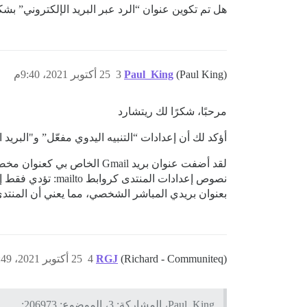
هل تم تكوين عنوان “الرد عبر البريد الإلكتروني” ب
(Paul King)
Paul_King
3
25 أكتوبر 2021، 9:40م
مرحبًا، شكرًا لك ريتشارد
أؤكد لك أن إعدادات “التنبيه اليدوي مفعّل” و"البريد ال
لقد أضفت عنوان بريد Gmail
نصوص إعدادات الم
بعنوان بريدي المباشر الشخصي، مما يعني أن المنتدى 
(Richard - Communiteq)
RGJ
4
25 أكتوبر 2021، 9:49م
Paul_King، المشاركة: 3، الموضوع: 206973: