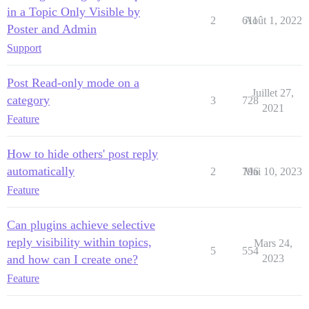
in a Topic Only Visible by
2
611
Août 1, 2022
Poster and Admin
Support
Post Read-only mode on a
Juillet 27,
category
3
728
2021
Feature
How to hide others' post reply
automatically
2
796
Mai 10, 2023
Feature
Can plugins achieve selective
reply visibility within topics,
Mars 24,
5
554
and how can I create one?
2023
Feature