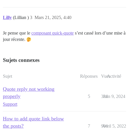
Lilly
(Lillian )
3
Mars 21, 2025, 4:40
Je pense que le
composant quick-quote
s’est cassé lors d’une mise à
jour récente.
Sujets connexes
Sujet
Réponses
Vues
Activité
Quote reply not working
properly
5
381
Juin 9, 2024
Support
How to add quote link below
the posts?
7
966
Avril 5, 2022