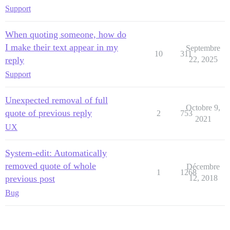
Support
When quoting someone, how do
I make their text appear in my
Septembre
10
311
reply
22, 2025
Support
Unexpected removal of full
Octobre 9,
quote of previous reply
2
753
2021
UX
System-edit: Automatically
removed quote of whole
Décembre
1
1268
previous post
12, 2018
Bug