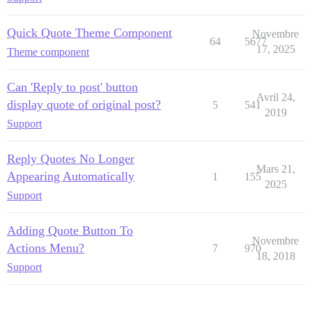
Quick Quote Theme Component
Novembre
64
5677
17, 2025
Theme component
Can 'Reply to post' button
Avril 24,
display quote of original post?
5
541
2019
Support
Reply Quotes No Longer
Mars 21,
Appearing Automatically
1
155
2025
Support
Adding Quote Button To
Novembre
Actions Menu?
7
970
18, 2018
Support