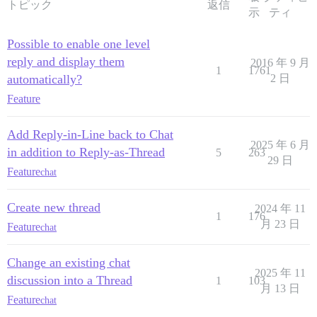
トピック
返信
示
ティ
Possible to enable one level
reply and display them
2016 年 9 月
1
1761
automatically?
2 日
Feature
Add Reply-in-Line back to Chat
2025 年 6 月
in addition to Reply-as-Thread
5
263
29 日
Feature
chat
Create new thread
2024 年 11
1
176
月 23 日
Feature
chat
Change an existing chat
2025 年 11
discussion into a Thread
1
103
月 13 日
Feature
chat