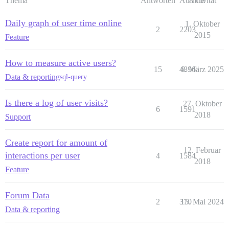
Thema
Antworten
Aufrufe
Aktivität
Daily graph of user time online
1. Oktober
2
2203
2015
Feature
How to measure active users?
15
4896
6. März 2025
Data & reporting
sql-query
Is there a log of user visits?
27. Oktober
6
1591
2018
Support
Create report for amount of
12. Februar
interactions per user
4
1584
2018
Feature
Forum Data
2
370
15. Mai 2024
Data & reporting