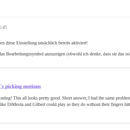
1:45
 diese Einstellung tatsächlich bereits aktiviert!
das Bearbeitungssymbol anzuzeigen (obwohl ich denke, dass sie das sollte)
s picking motions
sting! This all looks pretty good. Short answer, I had the same proble
ike DiMeola and Gilbert could play as they do without their fingers hitti