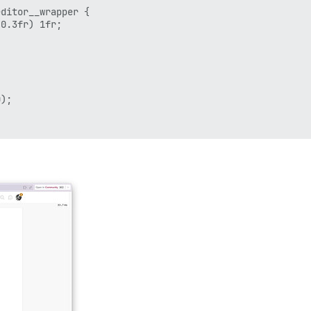
ditor__wrapper {

0.3fr) 1fr;

);
