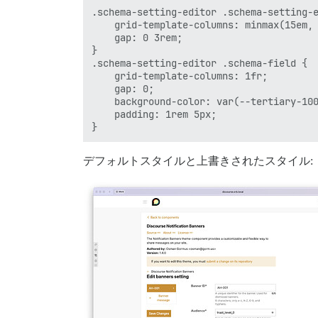
.schema-setting-editor .schema-setting-e
    grid-template-columns: minmax(15em, 
    gap: 0 3rem;

}

.schema-setting-editor .schema-field {

    grid-template-columns: 1fr;

    gap: 0;

    background-color: var(--tertiary-100
    padding: 1rem 5px;

デフォルトスタイルと上書きされたスタイル: