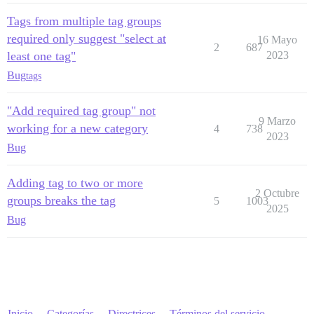
Tags from multiple tag groups
required only suggest "select at
16 Mayo
2
687
least one tag"
2023
Bug
tags
"Add required tag group" not
9 Marzo
working for a new category
4
738
2023
Bug
Adding tag to two or more
2 Octubre
groups breaks the tag
5
1003
2025
Bug
Inicio
Categorías
Directrices
Términos del servicio