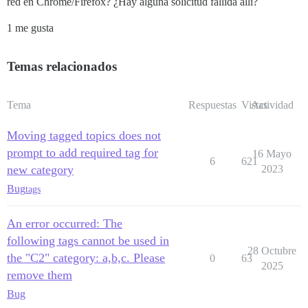
red en Chrome/Firefox? ¿Hay alguna solicitud fallida allí?
1 me gusta
Temas relacionados
Tema
Respuestas
Vistas
Actividad
Moving tagged topics does not
prompt to add required tag for
16 Mayo
6
621
new category
2023
Bug
tags
An error occurred: The
following tags cannot be used in
28 Octubre
the "C2" category: a,b,c. Please
0
63
2025
remove them
Bug