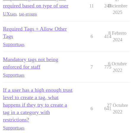
required based on type of user
11
248
Diciembre
2025
UX
tags
,
tag-groups
Required Tags + Allow Other
8 Febrero
Tags
6
414
2024
Support
tags
Mandatory tags not being
6 Octubre
enforced for staff
7
775
2022
Support
tags
If a user has a high enough trust
level to create a tag, what
happens if they try to create a
27 Octubre
6
641
tag in a category with
2022
restrictions?
Support
tags