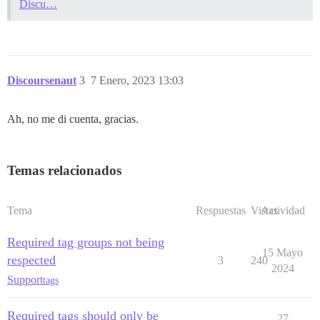
Discu…
Discoursenaut
3
7 Enero, 2023 13:03
Ah, no me di cuenta, gracias.
Temas relacionados
Tema
Respuestas
Vistas
Actividad
Required tag groups not being
15 Mayo
respected
3
240
2024
Support
tags
Required tags should only be
27