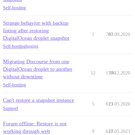
Self-hosting
Strange behavior with backup
listing after restoring
1
787
03.09.2020
DigitalOcean droplet snapshot
Self-hosting
hosting
Migrating Discourse from one
DigitalOcean droplet to another
12
1736
30.12.2020
without downtime
Self-hosting
Can't restore a snapshot instance
5
613
23.05.2020
Support
Forum offline: Restore is not
working through web
9
629
17.05.2023