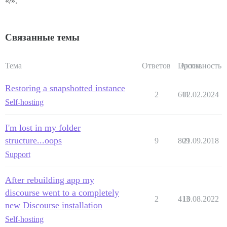
«/».
Связанные темы
Тема
Ответов
Просм.
Активность
Restoring a snapshotted instance
2
611
02.02.2024
Self-hosting
I'm lost in my folder
structure...oops
9
809
21.09.2018
Support
After rebuilding app my
discourse went to a completely
2
413
10.08.2022
new Discourse installation
Self-hosting