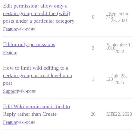
Edit permission: allow only a
certain group to edit the (wiki)
Septembre
0
776
posts under a particular category
28, 2021
Feature
wiki-posts
Editor only permissions
Septembre 1,
3
1010
2022
Feature
How to limit wiki editing to a
certain group or trust level on a
Juin 28,
1
120
post
2025
Support
wiki-posts
Edit Wiki permission is tied to
Reply rather than Create
20
1379
Mai 22, 2023
Feature
wiki-posts