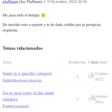
pfaffman
(Jay Pfaffman)
3
9 Diciembre, 2024 20:30
Me pasa todo el tiempo.
He movido esto a soporte y te he dado crédito por tu perspicaz
respuesta.
Temas relacionados
Tema
Respuestas
Vistas
Actividad
Jump to a specific category
31 Octubre
4
128
2025
Support
keyboard-shortcuts
Go to next topic in the same
24 Febrero
category
3
1296
2014
Feature
completed