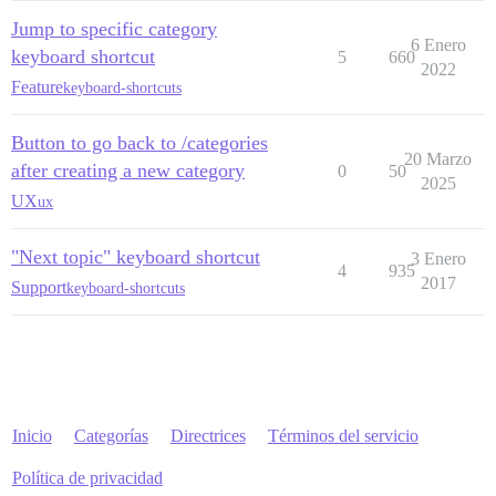
Jump to specific category
6 Enero
keyboard shortcut
5
660
2022
Feature
keyboard-shortcuts
Button to go back to /categories
20 Marzo
after creating a new category
0
50
2025
UX
ux
"Next topic" keyboard shortcut
3 Enero
4
935
2017
Support
keyboard-shortcuts
Inicio
Categorías
Directrices
Términos del servicio
Política de privacidad