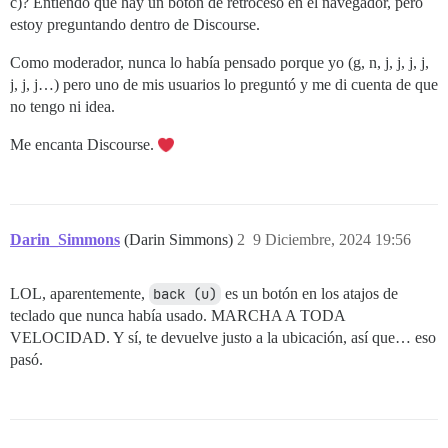
c)? Entiendo que hay un botón de retroceso en el navegador, pero
estoy preguntando dentro de Discourse.
Como moderador, nunca lo había pensado porque yo (g, n, j, j, j, j,
j, j, j…) pero uno de mis usuarios lo preguntó y me di cuenta de que
no tengo ni idea.
Me encanta Discourse.
Darin_Simmons
(Darin Simmons)
2
9 Diciembre, 2024 19:56
LOL, aparentemente,
back (u)
es un botón en los atajos de
teclado que nunca había usado. MARCHA A TODA
VELOCIDAD. Y sí, te devuelve justo a la ubicación, así que… eso
pasó.