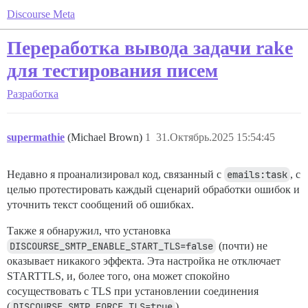
Discourse Meta
Переработка вывода задачи rake
для тестирования писем
Разработка
supermathie
(Michael Brown)
1
31.Октябрь.2025 15:54:45
Недавно я проанализировал код, связанный с
emails:task
, с
целью протестировать каждый сценарий обработки ошибок и
уточнить текст сообщений об ошибках.
Также я обнаружил, что установка
DISCOURSE_SMTP_ENABLE_START_TLS=false
(почти) не
оказывает никакого эффекта. Эта настройка не отключает
STARTTLS, и, более того, она может спокойно
сосуществовать с TLS при установлении соединения
(
DISCOURSE_SMTP_FORCE_TLS=true
).