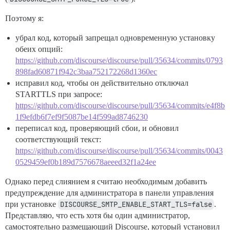
Поэтому я:
убрал код, который запрещал одновременную установку
обеих опций:
https://github.com/discourse/discourse/pull/35634/commits/0793
898fad60871f942c3baa752172268d1360ec
исправил код, чтобы он действительно отключал
STARTTLS при запросе:
https://github.com/discourse/discourse/pull/35634/commits/e4f8b
1f9efdb6f7ef9f5087be14f599ad8746230
переписал код, проверяющий сбои, и обновил
соответствующий текст:
https://github.com/discourse/discourse/pull/35634/commits/0043
0529459ef0b189d7576678aeeed32f1a24ee
Однако перед слиянием я считаю необходимым добавить
предупреждение для администратора в панели управления
при установке
DISCOURSE_SMTP_ENABLE_START_TLS=false
.
Представляю, что есть хотя бы один администратор,
самостоятельно размещающий Discourse, который установил