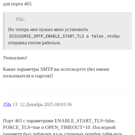
для порта 465.
J5lx:
Но теперь мне нужно явно установить
DISCOURSE_SMTP_ENABLE_START_TLS
в
false
, чтобы
отправка писем работала
Уникально!
Какие параметры SMTP вы используете (без имени
пользователя и пароля)?
J5lx
13
12.Декабрь.2025 00:03:36
Порт 465 с параметрами ENABLE_START_TLS=false,
FORCE_TLS=true и OPEN_TIMEOUT=10. Последний
параметр был добавлен из-за странных ошибок тайм-аута,