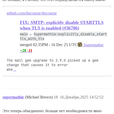
github.com/discourse/discourse
FIX: SMTP: explicitly disable STARTTLS
when TLS is enabled (#36706)
main
Supermathie:explicitly_disable_start
←
tls_with_tls
merged
02:35PM - 16 Dec 25 UTC
Supermathie
+28
-11
The mail gem upgrade to 2.9.0 picked up a gem 
change that causes it to error

whe
…
supermathie
(Michael Brown)
18
16.Декабрь.2025 14:52:52
Это теперь объединено: больше нет необходимости явно