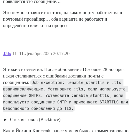
появляется это сообщение…
Это немного зависит от того, на каком порту работает ваш
почтовый провайдер… оба варианта не работают и
определённо влияют на процесс.
J5lx
11
11.Декабрь.2025 20:17:20
Я тоже это заметил. После обновления Discourse 28 ноября я
начал сталкиваться с ошибками доставки почты с
сообщением:
Job exception: :enable_starttls и :tls 
взаимоисключающие. Установите :tls, если используете 
соединение SMTPS. Установите :enable_starttls, если 
используете соединение SMTP и применяете STARTTLS для 
безопасного обновления до TLS.
Стек вызовов (Backtrace)
Как и Йоханн Кристоф, ранее у меня было закомментировано