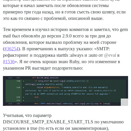
которые я начал замечать после обновления системы
примерно три года назад, но я готов съесть свою шляпу, если
это как-то связано с проблемой, описанной выше.
Тем временем я изучил историю коммитов и заметил, что gem
mail был обновлён до версии 2.9.0 всего за три дня до
обновления, которое вызвало проблему на моей стороне
(
#36254
). В примечаниях к выпуску указано: «SMTP:
рефакторинг и поддержка starttls :always и :auto от
@eval
в
#1536
». Я не очень хорошо знаю Ruby, но это изменение в
указанном PR выглядит подозрительно:
Учитывая, что параметр
DISCOURSE_SMTP_ENABLE_START_TLS по умолчанию
установлен в true (то есть если он закомментирован),