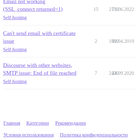
Email not working
(SSL_connect returned=1)
15
2719
15.06.2022
Self-hosting
Can't send email with certificate
issue
2
1599
02.04.2019
Self-hosting
Discourse with other websites,
SMTP issue: End of file reached
7
2440
22.09.2020
Self-hosting
Главная
Категории
Рекомендации
Условия использования
Политика конфиденциальности