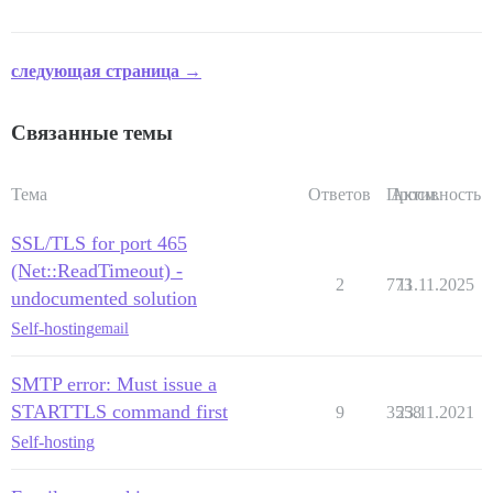
следующая страница →
Связанные темы
Тема
Ответов
Просм.
Активность
SSL/TLS for port 465
(Net::ReadTimeout) -
2
773
11.11.2025
undocumented solution
Self-hosting
email
SMTP error: Must issue a
STARTTLS command first
9
3558
23.11.2021
Self-hosting