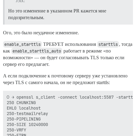
J5lx:
Но это изменение в указанном PR кажется мне
подозрительным.
Ого, это было неудачное изменение.
enable_starttls
ТРЕБУЕТ использования
starttls
, тогда
как
enable_starttls_auto
работает в режиме «по
возможности» — он будет согласовывать TLS только если
сервер его предлагает.
А если подключение к почтовому серверу уже установлено
через TLS с самого начала, он не предложит starttls:
○ → openssl s_client -connect localhost:5587 -starttls
250 CHUNKING

EHLO localhost

250-testmailrelay

250-PIPELINING

250-SIZE 10240000

250-VRFY

250-ETRN
