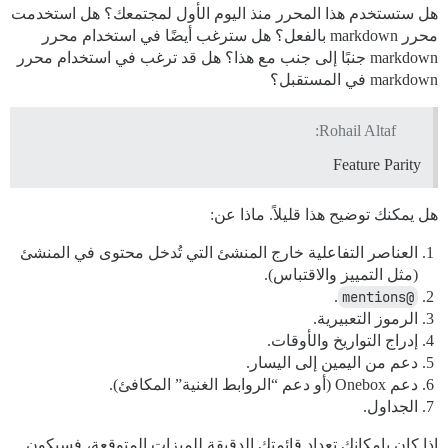
هل ستستخدم هذا المحرر منذ اليوم الأول لمجتمعك؟ هل استخدمت
محرر markdown بالفعل؟ هل سترغب أيضًا في استخدام محرر
markdown جنبًا إلى جنب مع هذا؟ هل قد ترغب في استخدام محرر
markdown في المستقبل؟
Rohail Altaf:
Feature Parity
هل يمكنك توضيح هذا قليلاً. ماذا عن:
العناصر التفاعلية خارج المنشئ التي تُدخل محتوى في المنشئ
(مثل التمييز والاقتباس).
.
@mentions
الرموز التعبيرية.
إدراج التواريخ والأوقات.
دعم من اليمين إلى اليسار.
دعم Onebox (أو دعم “الروابط الغنية” المكافئ).
الجداول.
إذا كان بإمكانك تعداد قائمتك الدقيقة للميزات المتوقعة، فسيكون