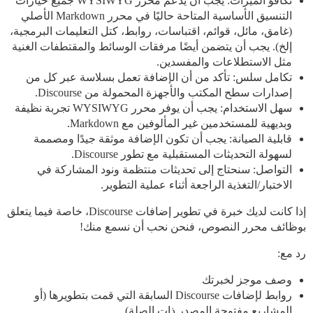
تكافؤ الميزات: يجب أن يدعم محرر WYSIWYG جميع خيارات
التنسيق الأساسية المتاحة حاليًا في محرر Markdown الأصلي
(غامق، مائل، قوائم، اقتباسات، روابط، كتل التعليمات البرمجية،
إلخ). يجب أن يتضمن أيضًا مرفقات الوسائط والمقتطفات الغنية
مثل الاستطلاعات والمفسدين.
تكامل سلس: تأكد من أن الإضافة تعمل بسلاسة عبر كل من
إصدارات سطح المكتب والأجهزة المحمولة من Discourse.
سهل الاستخدام: يجب أن يوفر محرر WYSIWYG تجربة نظيفة
وبديهية للمستخدمين غير المألوفين مع Markdown.
قابلية الصيانة: يجب أن تكون الإضافة موثقة جيدًا ومصممة
لسهولة التحديثات المستقبلية مع تطور Discourse.
التواصل: سنحتاج إلى تحديثات منتظمة ونود المشاركة في
الاختبار/التغذية الراجعة أثناء عملية التطوير.
إذا كانت لديك خبرة في تطوير إضافات Discourse، خاصة فيما يتعلق
بوظائف محرر النصوص، فنحن نحب أن نسمع منك!
رد مع:
وصف موجز لخبرتك
روابط لإضافات Discourse السابقة التي قمت بتطويرها (أو
المشاريع مفتوحة المصدر ذات الصلة)