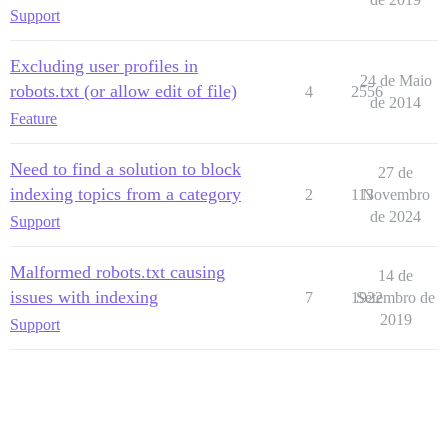
Support
Excluding user profiles in
24 de Maio
robots.txt (or allow edit of file)
4
2556
de 2014
Feature
Need to find a solution to block
27 de
indexing topics from a category
2
113
Novembro
de 2024
Support
Malformed robots.txt causing
14 de
issues with indexing
7
1922
Setembro de
2019
Support