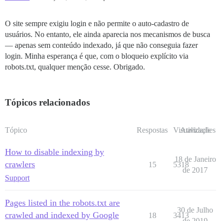
O site sempre exigiu login e não permite o auto-cadastro de
usuários. No entanto, ele ainda aparecia nos mecanismos de busca
— apenas sem conteúdo indexado, já que não conseguia fazer
login. Minha esperança é que, com o bloqueio explícito via
robots.txt, qualquer menção cesse. Obrigado.
Tópicos relacionados
Tópico
Respostas
Visualizações
Atividade
How to disable indexing by
18 de Janeiro
crawlers
15
5318
de 2017
Support
Pages listed in the robots.txt are
30 de Julho
crawled and indexed by Google
18
3413
de 2019