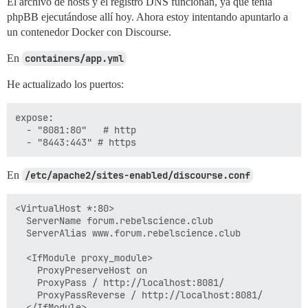
El archivo de hosts y el registro DNS funcionan, ya que tenía
phpBB ejecutándose allí hoy. Ahora estoy intentando apuntarlo a
un contenedor Docker con Discourse.
En
containers/app.yml
He actualizado los puertos:
expose:

  - "8081:80"   # http

En
/etc/apache2/sites-enabled/discourse.conf
<VirtualHost *:80>

  ServerName forum.rebelscience.club

  ServerAlias www.forum.rebelscience.club

  <IfModule proxy_module>

    ProxyPreserveHost on

    ProxyPass / http://localhost:8081/

    ProxyPassReverse / http://localhost:8081/

  </IfModule>
