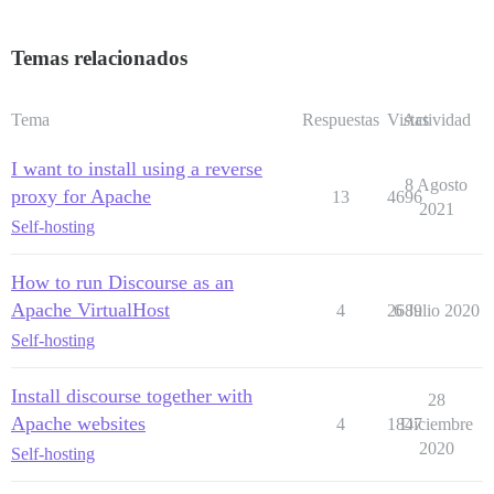
Temas relacionados
Tema
Respuestas
Vistas
Actividad
I want to install using a reverse
8 Agosto
proxy for Apache
13
4696
2021
Self-hosting
How to run Discourse as an
Apache VirtualHost
4
2689
6 Julio 2020
Self-hosting
Install discourse together with
28
Apache websites
4
1847
Diciembre
2020
Self-hosting