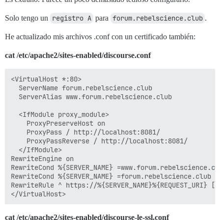
Solo tengo un
registro A
para
forum.rebelscience.club
.
He actualizado mis archivos .conf con un certificado también:
cat /etc/apache2/sites-enabled/discourse.conf
<VirtualHost *:80>

  ServerName forum.rebelscience.club

  ServerAlias www.forum.rebelscience.club

  <IfModule proxy_module>

    ProxyPreserveHost on

    ProxyPass / http://localhost:8081/

    ProxyPassReverse / http://localhost:8081/

  </IfModule>

RewriteEngine on

RewriteCond %{SERVER_NAME} =www.forum.rebelscience.clu
RewriteCond %{SERVER_NAME} =forum.rebelscience.club

RewriteRule ^ https://%{SERVER_NAME}%{REQUEST_URI} [EN
cat /etc/apache2/sites-enabled/discourse-le-ssl.conf