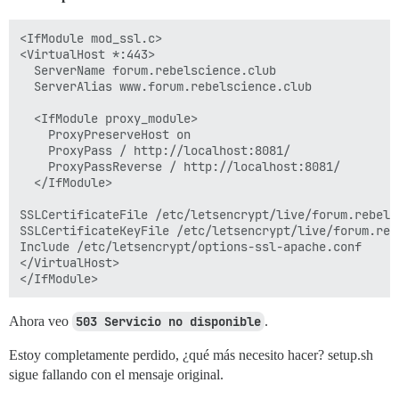
<IfModule mod_ssl.c>

<VirtualHost *:443>

  ServerName forum.rebelscience.club

  ServerAlias www.forum.rebelscience.club

  <IfModule proxy_module>

    ProxyPreserveHost on

    ProxyPass / http://localhost:8081/

    ProxyPassReverse / http://localhost:8081/

  </IfModule>

SSLCertificateFile /etc/letsencrypt/live/forum.rebels
SSLCertificateKeyFile /etc/letsencrypt/live/forum.reb
Include /etc/letsencrypt/options-ssl-apache.conf

</VirtualHost>

Ahora veo
503 Servicio no disponible
.
Estoy completamente perdido, ¿qué más necesito hacer? setup.sh
sigue fallando con el mensaje original.