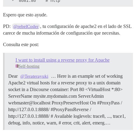
Espero que esto ayude.
PD:
, tu configuración de apache2 en el lado de SSL
@rebelCoder
carece de mucha información de configuración que necesitas.
Consulta este post:
I want to install using a reverse proxy for Apache
Self-hosting
Dear
… Here is an example set of working
@Teraterayuki
Apache2 virtual hosts for a reverse proxy to a unix domain
socket in a Discourse container: Port 80 <VirtualHost *:80>
ServerName mysite.mydomain.com ServerAdmin
webmaster@localhost ProxyPreserveHost On #ProxyPass /
http://127.0.0.1:8888/ #ProxyPassReverse /
http://127.0.0.1:8888/ # Available loglevels: trace8, ..., trace1,
debug, info, notice, warn, # error, crit, alert, emerg.…