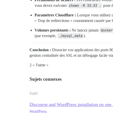
vous devez exécuter
chown -R 33:33 .
pour év
Paramètres Cloudflare :
Lorsque vous utilisez u
« Trop de redirections » couramment causée par l
Volumes persistants :
Ne lancez jamais
docker
(par exemple,
./mysql_data
).
Conclusion :
Dissocier vos applications des ports 80
gestion centralisée des SSL et un débogage facile vi
2 « J'aime »
Sujets connexes
Sujet
Discourse and WordPress installation on one
WordPress