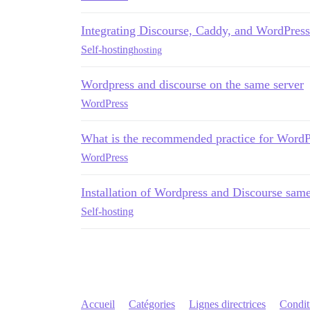
Integrating Discourse, Caddy, and WordPress
Self-hosting
hosting
Wordpress and discourse on the same server
WordPress
What is the recommended practice for WordP
WordPress
Installation of Wordpress and Discourse sam
Self-hosting
Accueil
Catégories
Lignes directrices
Conditi