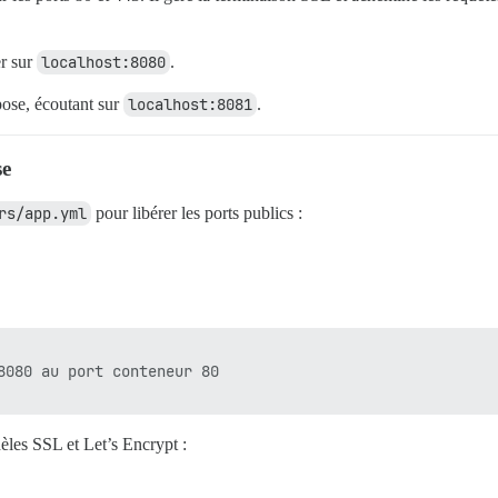
r sur
localhost:8080
.
se, écoutant sur
localhost:8081
.
se
rs/app.yml
pour libérer les ports publics :
8080 au port conteneur 80

es SSL et Let’s Encrypt :