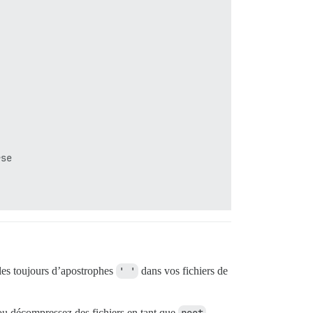
se

-les toujours d’apostrophes
' '
dans vos fichiers de
ou décompressez des fichiers en tant que
,