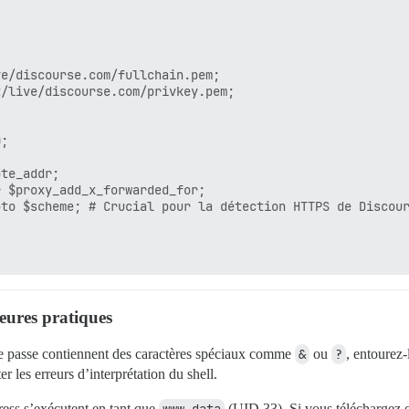
e/discourse.com/fullchain.pem;

/live/discourse.com/privkey.pem;

;

te_addr;

 $proxy_add_x_forwarded_for;

to $scheme; # Crucial pour la détection HTTPS de Discour
leures pratiques
e passe contiennent des caractères spéciaux comme
&
ou
?
, entourez
 les erreurs d’interprétation du shell.
ss s’exécutent en tant que
(UID 33). Si vous téléchargez 