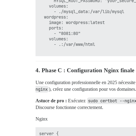
      MYSQL_ROOT_PASSWORD: 'your_secure_
    volumes:

      - ./mysql_data:/var/lib/mysql

  wordpress:

    image: wordpress:latest

    ports:

      - "8081:80"

    volumes:

      - .:/var/www/html

4. Phase C : Configuration Nginx finale 
Une configuration professionnelle en 2025 nécessite
nginx
), créez une configuration pour vos domaines
Astuce de pro :
Exécutez
sudo certbot --ngin
Discourse fonctionne correctement.
Nginx
server {
