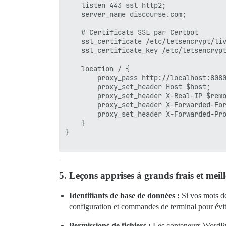
    listen 443 ssl http2;

    server_name discourse.com;

    # Certificats SSL par Certbot

    ssl_certificate /etc/letsencrypt/liv
    ssl_certificate_key /etc/letsencrypt
    location / {

        proxy_pass http://localhost:8080
        proxy_set_header Host $host;

        proxy_set_header X-Real-IP $remo
        proxy_set_header X-Forwarded-For
        proxy_set_header X-Forwarded-Pro
    }

}

5. Leçons apprises à grands frais et meil
Identifiants de base de données :
Si vos mots d
configuration et commandes de terminal pour éviter
Permissions de fichiers :
Les conteneurs WordPre