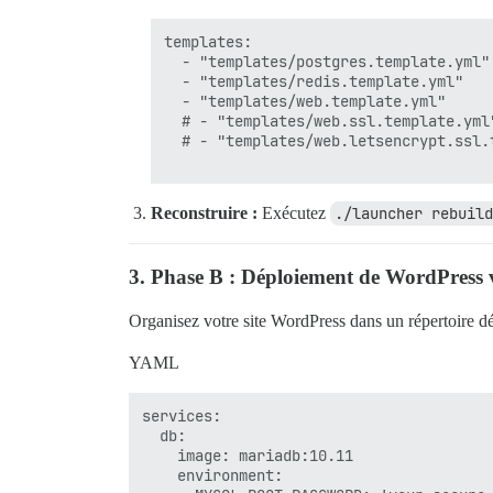
templates:

  - "templates/postgres.template.yml"

  - "templates/redis.template.yml"

  - "templates/web.template.yml"

  # - "templates/web.ssl.template.yml"
  # - "templates/web.letsencrypt.ssl.t
Reconstruire :
Exécutez
./launcher rebuild
3. Phase B : Déploiement de WordPress
Organisez votre site WordPress dans un répertoire dé
YAML
services:

  db:

    image: mariadb:10.11

    environment:
