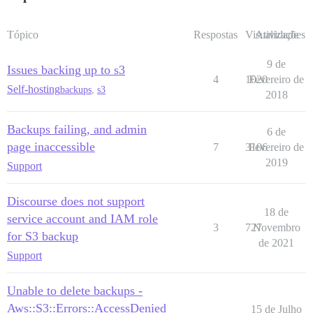
Tópico
Respostas
Visualizações
Atividade
9 de
Issues backing up to s3
4
1020
Fevereiro de
Self-hosting
backups
,
s3
2018
Backups failing, and admin
6 de
page inaccessible
7
3106
Fevereiro de
2019
Support
Discourse does not support
18 de
service account and IAM role
3
727
Novembro
for S3 backup
de 2021
Support
Unable to delete backups -
Aws::S3::Errors::AccessDenied
15 de Julho