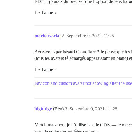
EDIT : j’aurais dû préciser que l’option de télécharg
1 « J'aime »
markersocial
2
Septembre 9, 2021, 11:25
Avez-vous par hasard Cloudflare ? Je pense que les im
(tous les avatars téléchargés apparaissant en blanc) e
1 « J'aime »
Favicon and custom avatar not showing after the use
bigfudge
(Ben)
3
Septembre 9, 2021, 11:28
Merci, mais non, je n’utilise pas de CDN — je me con
voici la sortie des en-têtes de curl :