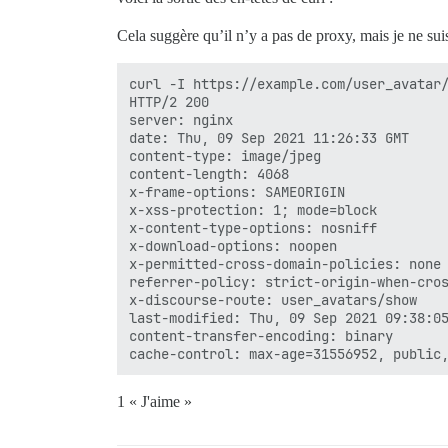
Cela suggère qu’il n’y a pas de proxy, mais je ne sui
curl -I https://example.com/user_avatar/
HTTP/2 200 

server: nginx

date: Thu, 09 Sep 2021 11:26:33 GMT

content-type: image/jpeg

content-length: 4068

x-frame-options: SAMEORIGIN

x-xss-protection: 1; mode=block

x-content-type-options: nosniff

x-download-options: noopen

x-permitted-cross-domain-policies: none

referrer-policy: strict-origin-when-cros
x-discourse-route: user_avatars/show

last-modified: Thu, 09 Sep 2021 09:38:05
content-transfer-encoding: binary

1 « J'aime »