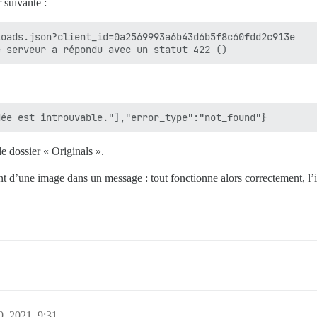
 suivante :
oads.json?client_id=0a2569993a6b43d6b5f8c60fdd2c913e

le dossier « Originals ».
nt d’une image dans un message : tout fonctionne alors correctement, l’
, 2021, 9:31