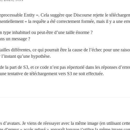
ocessable Entity ». Cela suggère que Discourse rejette le téléchargem
sentiellement « la requête a été correctement formée, mais il y a une err
n type inhabituel ou peut-être d’une taille énorme ?
dans un message ?
ailles différentes, ce qui pourrait être la cause de l’échec pour une rai
 l’instant qu’une hypothèse.
de la part de S3, et ce code n’est pas répertorié dans les réponses d’err
e tentative de téléchargement vers S3 ne soit effectuée.
s d’avatars. Je viens de réessayer avec la même image (en utilisant cette
d’erreur « accès refusé » apparaît lorsque j’utilise la même image co