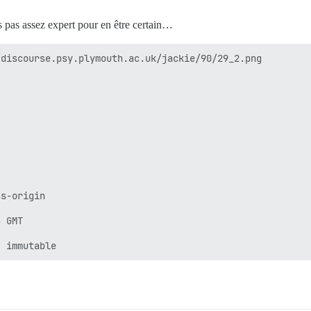
s pas assez expert pour en être certain…
discourse.psy.plymouth.ac.uk/jackie/90/29_2.png

s-origin

 GMT
