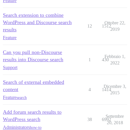
Feature
Search extension to combine
WordPress and Discourse search
Ottobre 22,
12
1512
results
2019
Feature
Can you pull non-Discourse
Febbraio 1,
results into Discourse search
1
430
2022
Support
Search of external embedded
Dicembre 3,
content
4
1414
2015
Feature
search
Add forum search results to
Settembre
WordPress search
38
6992
20, 2018
Administrators
how-to