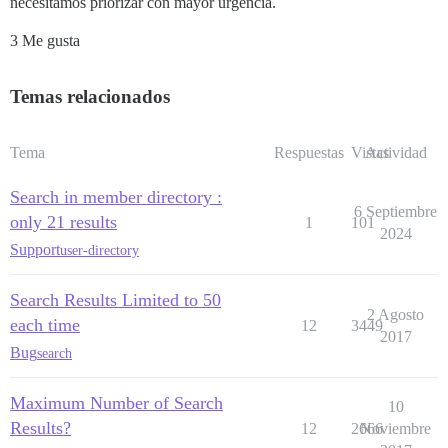
necesitamos priorizar con mayor urgencia.
3 Me gusta
Temas relacionados
Tema
Respuestas
Vistas
Actividad
Search in member directory :
6 Septiembre
only 21 results
1
101
2024
Support
user-directory
Search Results Limited to 50
2 Agosto
each time
12
3449
2017
Bug
search
Maximum Number of Search
10
Results?
12
2666
Noviembre