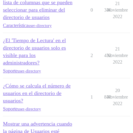
lista de columnas que se pueden
21
seleccionar para eliminar del
0
346
Noviembre
2022
directorio de usuarios
Característica
user-directory
¿El 'Tiempo de Lectura' en el
directorio de usuarios solo es
21
visible para los
2
432
Noviembre
2022
administradores?
Soporte
user-directory
¿Cómo se calcula el número de
20
usuarios en el directorio de
1
848
Noviembre
usuarios?
2022
Soporte
user-directory
Mostrar una advertencia cuando
la página de Usuarios esté