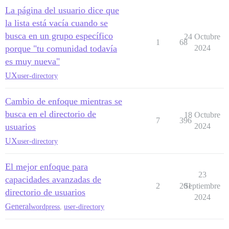
La página del usuario dice que
la lista está vacía cuando se
busca en un grupo específico
24 Octubre
1
68
porque "tu comunidad todavía
2024
es muy nueva"
UX
user-directory
Cambio de enfoque mientras se
busca en el directorio de
18 Octubre
7
396
usuarios
2024
UX
user-directory
El mejor enfoque para
23
capacidades avanzadas de
2
201
Septiembre
directorio de usuarios
2024
General
wordpress
,
user-directory