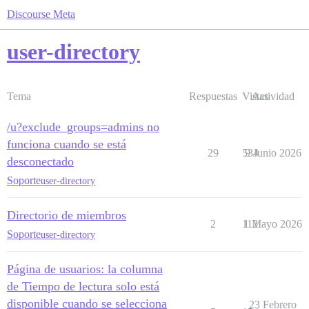
Discourse Meta
user-directory
Tema
Respuestas
Vistas
Actividad
/u?exclude_groups=admins no
funciona cuando se está
29
534
9 Junio 2026
desconectado
Soporte
user-directory
Directorio de miembros
2
112
1 Mayo 2026
Soporte
user-directory
Página de usuarios: la columna
de Tiempo de lectura solo está
disponible cuando se selecciona
23 Febrero