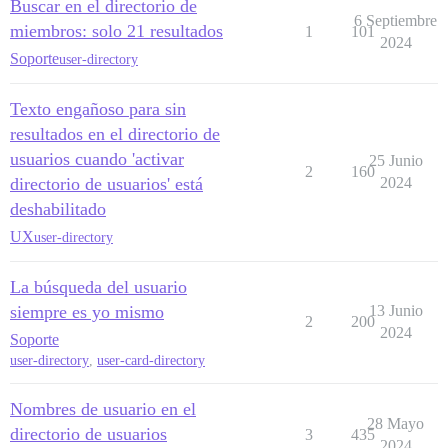
Buscar en el directorio de
6 Septiembre
miembros: solo 21 resultados
1
101
2024
Soporte
user-directory
Texto engañoso para sin
resultados en el directorio de
usuarios cuando 'activar
25 Junio
2
160
directorio de usuarios' está
2024
deshabilitado
UX
user-directory
La búsqueda del usuario
siempre es yo mismo
13 Junio
2
200
2024
Soporte
user-directory
,
user-card-directory
Nombres de usuario en el
28 Mayo
directorio de usuarios
3
435
2024