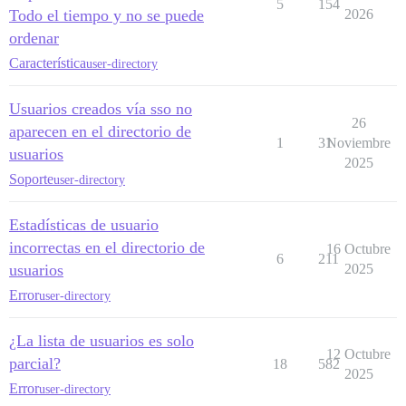
5
154
Todo el tiempo y no se puede
2026
ordenar
Característica
user-directory
Usuarios creados vía sso no
26
aparecen en el directorio de
1
31
Noviembre
usuarios
2025
Soporte
user-directory
Estadísticas de usuario
incorrectas en el directorio de
16 Octubre
6
211
usuarios
2025
Error
user-directory
¿La lista de usuarios es solo
12 Octubre
parcial?
18
582
2025
Error
user-directory