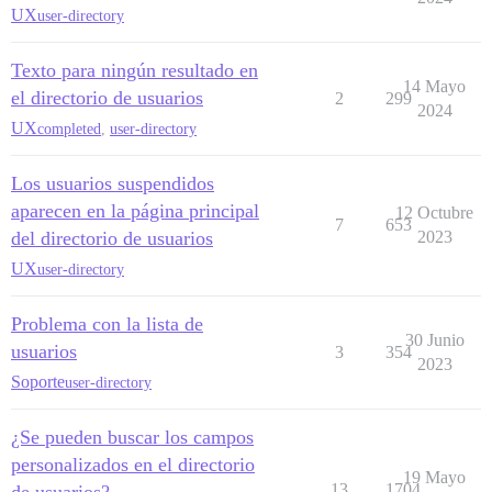
UX
user-directory
Texto para ningún resultado en
14 Mayo
el directorio de usuarios
2
299
2024
UX
completed
,
user-directory
Los usuarios suspendidos
aparecen en la página principal
12 Octubre
7
653
del directorio de usuarios
2023
UX
user-directory
Problema con la lista de
30 Junio
usuarios
3
354
2023
Soporte
user-directory
¿Se pueden buscar los campos
personalizados en el directorio
19 Mayo
13
1704