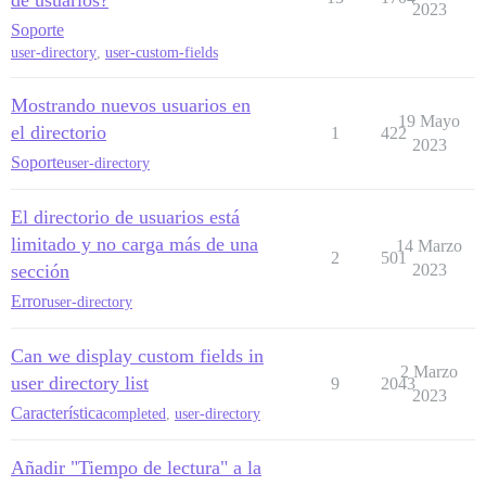
de usuarios?
2023
Soporte
user-directory
,
user-custom-fields
Mostrando nuevos usuarios en
19 Mayo
el directorio
1
422
2023
Soporte
user-directory
El directorio de usuarios está
limitado y no carga más de una
14 Marzo
2
501
sección
2023
Error
user-directory
Can we display custom fields in
2 Marzo
user directory list
9
2043
2023
Característica
completed
,
user-directory
Añadir "Tiempo de lectura" a la