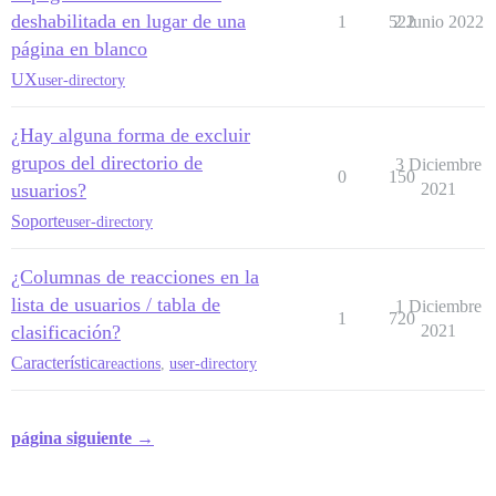
deshabilitada en lugar de una
1
522
2 Junio 2022
página en blanco
UX
user-directory
¿Hay alguna forma de excluir
grupos del directorio de
3 Diciembre
0
150
usuarios?
2021
Soporte
user-directory
¿Columnas de reacciones en la
lista de usuarios / tabla de
1 Diciembre
1
720
clasificación?
2021
Característica
reactions
,
user-directory
página siguiente →