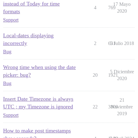
instead of Today for time
17 Mayo
4
769
formats
2020
Support
Local-dates displaying
incorrectly
2
631
5 Julio 2018
Bug
Wrong time when using the date
5 Diciembre
picker: bug?
20
1921
2020
Bug
Insert Date Timezone is always
21
UTC ; my Timezone is ignored
22
3800
Noviembre
2019
Support
How to make post timestamps