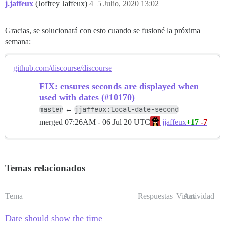
j.jaffeux
(Joffrey Jaffeux)
4
5 Julio, 2020 13:02
Gracias, se solucionará con esto cuando se fusioné la próxima
semana:
github.com/discourse/discourse
FIX: ensures seconds are displayed when
used with dates (#10170)
master
jjaffeux:local-date-second
←
merged
07:26AM - 06 Jul 20 UTC
+17
-7
jjaffeux
Temas relacionados
Tema
Respuestas
Vistas
Actividad
Date should show the time