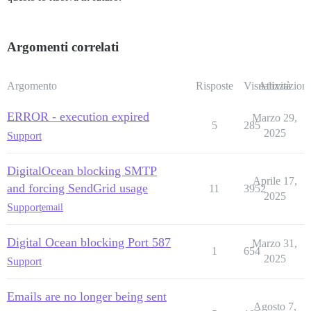
Argomenti correlati
Argomento
Risposte
Visualizzazioni
Attività
ERROR - execution expired
Marzo 29,
5
285
2025
Support
DigitalOcean blocking SMTP
Aprile 17,
and forcing SendGrid usage
11
3952
2025
Support
email
Digital Ocean blocking Port 587
Marzo 31,
1
654
2025
Support
Emails are no longer being sent
Agosto 7,