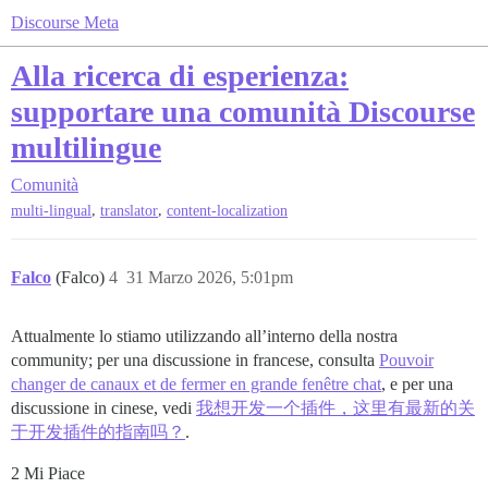
Discourse Meta
Alla ricerca di esperienza:
supportare una comunità Discourse
multilingue
Comunità
,
,
multi-lingual
translator
content-localization
Falco
(Falco)
4
31 Marzo 2026, 5:01pm
Attualmente lo stiamo utilizzando all’interno della nostra
community; per una discussione in francese, consulta
Pouvoir
changer de canaux et de fermer en grande fenêtre chat
, e per una
discussione in cinese, vedi
我想开发一个插件，这里有最新的关
于开发插件的指南吗？
.
2 Mi Piace