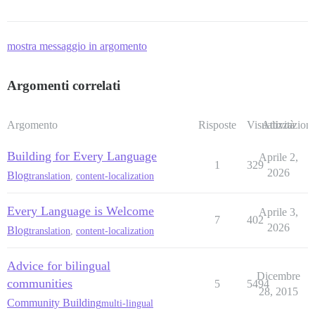
mostra messaggio in argomento
Argomenti correlati
Argomento
Risposte
Visualizzazioni
Attività
Building for Every Language
Aprile 2,
1
329
2026
Blog
translation
,
content-localization
Every Language is Welcome
Aprile 3,
7
402
2026
Blog
translation
,
content-localization
Advice for bilingual
Dicembre
communities
5
5494
28, 2015
Community Building
multi-lingual