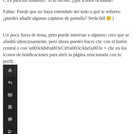
CSS para tus usuarios? Si lo hiciste, ¿qué iconos ocultaste?
Editar: Puede que no haya entendido del todo a qué te refieres:
¿puedes añadir algunas capturas de pantalla? Sería útil
)
Un poco fuera de tema, pero puede interesar a algunos: creo que se
añadió silenciosamente, pero ahora puedes hacer clic con el botón
central o con \u003ckbd\u003eCtrl\u003c/kbd\u003e + clic en los
iconos de notificaciones para abrir la página relacionada con tu
perfil.