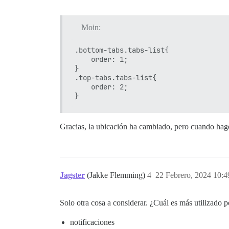
Moin:
.bottom-tabs.tabs-list{

    order: 1;

}

.top-tabs.tabs-list{

    order: 2;

Gracias, la ubicación ha cambiado, pero cuando hago cl
Jagster
(Jakke Flemming)
4
22 Febrero, 2024 10:4
Solo otra cosa a considerar. ¿Cuál es más utilizado 
notificaciones