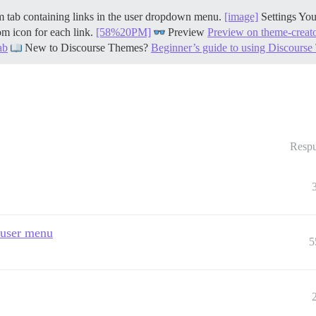
 tab containing links in the user dropdown menu.
[image]
Settings You
om icon for each link.
[58%20PM]
Preview
Preview on theme-creato
ab
New to Discourse Themes?
Beginner’s guide to using Discours
Respu
 user menu
5