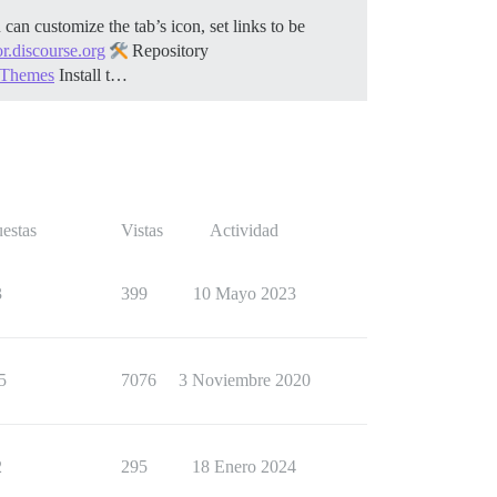
 can customize the tab’s icon, set links to be
r.discourse.org
Repository
e Themes
Install t…
estas
Vistas
Actividad
3
399
10 Mayo 2023
5
7076
3 Noviembre 2020
2
295
18 Enero 2024