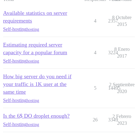
Available statistics on server
8 Octubre
requirements
4
2357
2015
Self-hosting
hosting
Estimating required server
8 Enero
capacity for a popular forum
4
3224
2017
Self-hosting
hosting
How big server do you need if
your traffic is 1K user at the
2 Septiembre
5
14495
same time
2020
Self-hosting
hosting
Is the 6$ DO droplet enough?
2 Febrero
26
3349
2023
Self-hosting
hosting