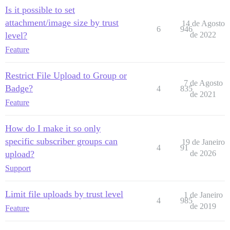
Is it possible to set
attachment/image size by trust
14 de Agosto
6
946
level?
de 2022
Feature
Restrict File Upload to Group or
7 de Agosto
Badge?
4
835
de 2021
Feature
How do I make it so only
specific subscriber groups can
19 de Janeiro
4
91
upload?
de 2026
Support
Limit file uploads by trust level
1 de Janeiro
4
985
de 2019
Feature