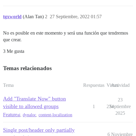
tgxworld
(Alan Tan)
2
27 Septiembre, 2022 01:57
No es posible en este momento y será una función que tendremos
que crear.
3 Me gusta
Temas relacionados
Tema
Respuestas
Vistas
Actividad
Add "Translate Now" button
23
visible to allowed groups
1
234
Septiembre
2025
Feature
ai
,
dynaloc
,
content-localization
Single post/header only partially
6 Noviembre