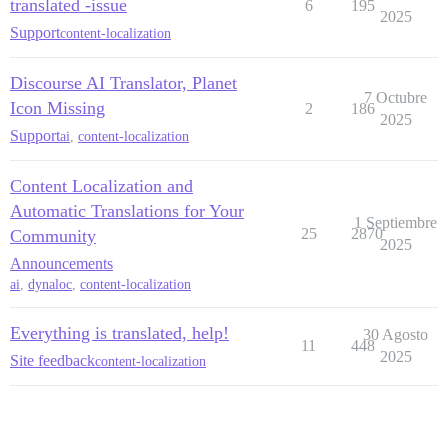
translated -issue
6
195
2025
Support
content-localization
Discourse AI Translator, Planet
7 Octubre
Icon Missing
2
186
2025
Support
ai
,
content-localization
Content Localization and
Automatic Translations for Your
1 Septiembre
25
2870
Community
2025
Announcements
ai
,
dynaloc
,
content-localization
Everything is translated, help!
30 Agosto
11
448
2025
Site feedback
content-localization