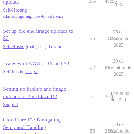
265
49855
uploads
2026
Self-Hosting
cdn
,
configuring
,
how-to
,
reference
Set up file and image uploads to
25 de
S3
35
120865
Outubro de
2025
Self-Hosting
configuring
,
how-to
30 de
Issues with AWS CDN and S3
22
695
Dezembro de
Self-hosting
cdn
,
s3
2025
Setting up backup and image
24 de Julho
uploads to Backblaze B2
6
3006
de 2020
Support
Cloudflare R2: Navigating
30 de
Setup and Handling
55
2568
Outubro de