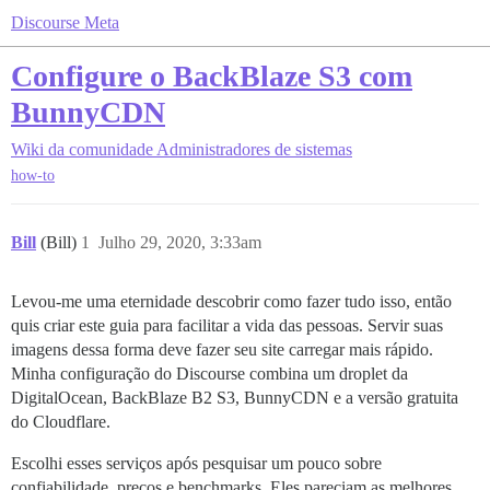
Discourse Meta
Configure o BackBlaze S3 com
BunnyCDN
Wiki da comunidade
Administradores de sistemas
how-to
Bill
(Bill)
1
Julho 29, 2020, 3:33am
Levou-me uma eternidade descobrir como fazer tudo isso, então
quis criar este guia para facilitar a vida das pessoas. Servir suas
imagens dessa forma deve fazer seu site carregar mais rápido.
Minha configuração do Discourse combina um droplet da
DigitalOcean, BackBlaze B2 S3, BunnyCDN e a versão gratuita
do Cloudflare.
Escolhi esses serviços após pesquisar um pouco sobre
confiabilidade, preços e benchmarks. Eles pareciam as melhores