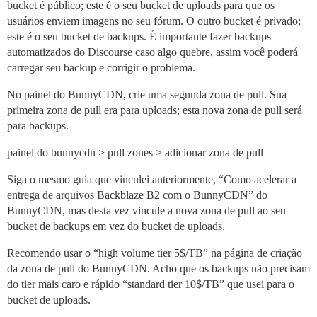
bucket é público; este é o seu bucket de uploads para que os
usuários enviem imagens no seu fórum. O outro bucket é privado;
este é o seu bucket de backups. É importante fazer backups
automatizados do Discourse caso algo quebre, assim você poderá
carregar seu backup e corrigir o problema.
No painel do BunnyCDN, crie uma segunda zona de pull. Sua
primeira zona de pull era para uploads; esta nova zona de pull será
para backups.
painel do bunnycdn > pull zones > adicionar zona de pull
Siga o mesmo guia que vinculei anteriormente, “Como acelerar a
entrega de arquivos Backblaze B2 com o BunnyCDN” do
BunnyCDN, mas desta vez vincule a nova zona de pull ao seu
bucket de backups em vez do bucket de uploads.
Recomendo usar o “high volume tier 5$/TB” na página de criação
da zona de pull do BunnyCDN. Acho que os backups não precisam
do tier mais caro e rápido “standard tier 10$/TB” que usei para o
bucket de uploads.