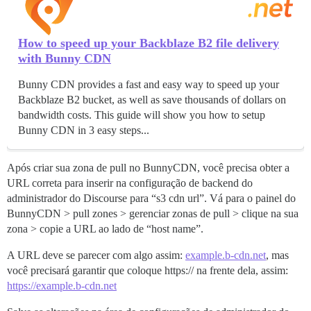
How to speed up your Backblaze B2 file delivery
with Bunny CDN
Bunny CDN provides a fast and easy way to speed up your
Backblaze B2 bucket, as well as save thousands of dollars on
bandwidth costs. This guide will show you how to setup
Bunny CDN in 3 easy steps...
Após criar sua zona de pull no BunnyCDN, você precisa obter a
URL correta para inserir na configuração de backend do
administrador do Discourse para “s3 cdn url”. Vá para o painel do
BunnyCDN > pull zones > gerenciar zonas de pull > clique na sua
zona > copie a URL ao lado de “host name”.
A URL deve se parecer com algo assim:
example.b-cdn.net
, mas
você precisará garantir que coloque https:// na frente dela, assim:
https://example.b-cdn.net