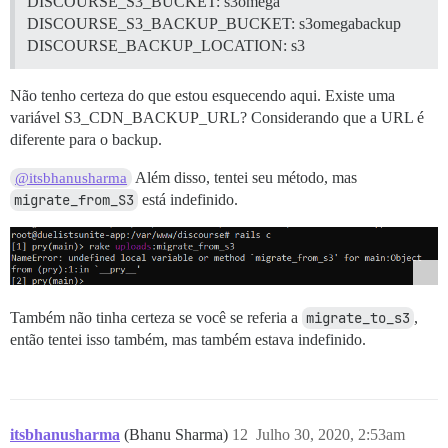
DISCOURSE_S3_BUCKET: s3omega
DISCOURSE_S3_BACKUP_BUCKET: s3omegabackup
DISCOURSE_BACKUP_LOCATION: s3
Não tenho certeza do que estou esquecendo aqui. Existe uma
variável S3_CDN_BACKUP_URL? Considerando que a URL é
diferente para o backup.
Além disso, tentei seu método, mas
@itsbhanusharma
migrate_from_S3
está indefinido.
Também não tinha certeza se você se referia a
migrate_to_s3
,
então tentei isso também, mas também estava indefinido.
itsbhanusharma
(Bhanu Sharma)
12
Julho 30, 2020, 2:53am