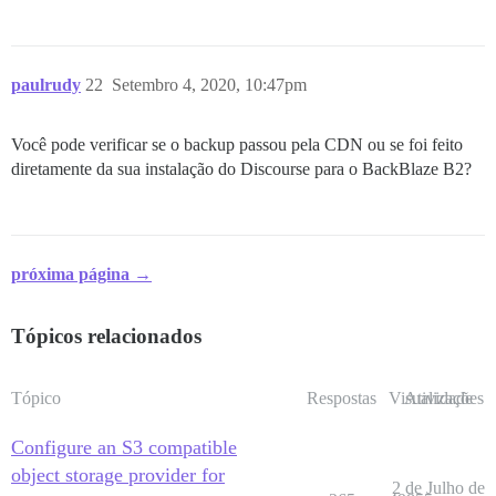
paulrudy
22
Setembro 4, 2020, 10:47pm
Você pode verificar se o backup passou pela CDN ou se foi feito
diretamente da sua instalação do Discourse para o BackBlaze B2?
próxima página →
Tópicos relacionados
Tópico
Respostas
Visualizações
Atividade
Configure an S3 compatible
object storage provider for
2 de Julho de