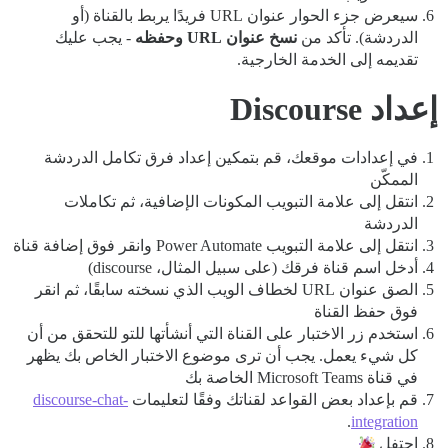
سيعرض جزء الحوار عنوان URL فريدًا يربط بالقناة (أو
الدردشة). تأكد من
نسخ عنوان URL وحفظه
- يجب عليك
تقديمه إلى الخدمة الخارجية.
إعداد Discourse
في إعدادات موقعك، قم بتمكين إعداد فرق تكامل الدردشة
الممكّن
انتقل إلى علامة التبويب المكونات الإضافية، ثم تكاملات
الدردشة
انتقل إلى علامة التبويب Power Automate وانقر فوق إضافة قناة
أدخل اسم قناة فرقك (على سبيل المثال، discourse)
الصق عنوان URL لخطاف الويب الذي نسخته سابقًا، ثم انقر
فوق حفظ القناة
استخدم زر الاختبار على القناة التي أنشأتها للتو للتحقق من أن
كل شيء يعمل. يجب أن ترى موضوع الاختبار الخاص بك يظهر
في قناة Microsoft Teams الخاصة بك
قم بإعداد بعض القواعد لقناتك وفقًا لتعليمات
discourse-chat-
.
integration
احتفل