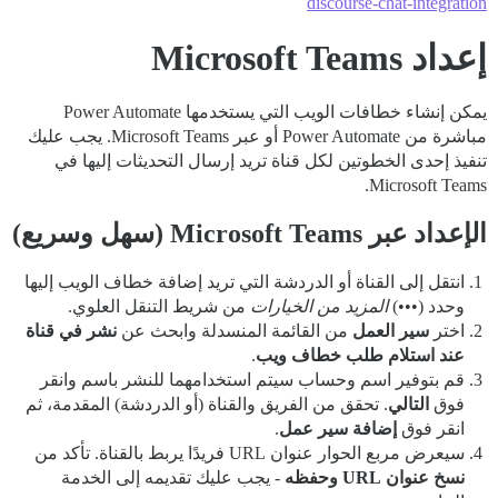
discourse-chat-integration
إعداد Microsoft Teams
يمكن إنشاء خطافات الويب التي يستخدمها Power Automate
مباشرة من Power Automate أو عبر Microsoft Teams. يجب عليك
تنفيذ إحدى الخطوتين لكل قناة تريد إرسال التحديثات إليها في
Microsoft Teams.
الإعداد عبر Microsoft Teams (سهل وسريع)
انتقل إلى القناة أو الدردشة التي تريد إضافة خطاف الويب إليها
وحدد (•••)
المزيد من الخيارات
من شريط التنقل العلوي.
اختر
سير العمل
من القائمة المنسدلة وابحث عن
نشر في قناة
عند استلام طلب خطاف ويب
.
قم بتوفير اسم وحساب سيتم استخدامهما للنشر باسم وانقر
فوق
التالي
. تحقق من الفريق والقناة (أو الدردشة) المقدمة، ثم
انقر فوق
إضافة سير عمل
.
سيعرض مربع الحوار عنوان URL فريدًا يربط بالقناة. تأكد من
نسخ عنوان URL وحفظه
- يجب عليك تقديمه إلى الخدمة