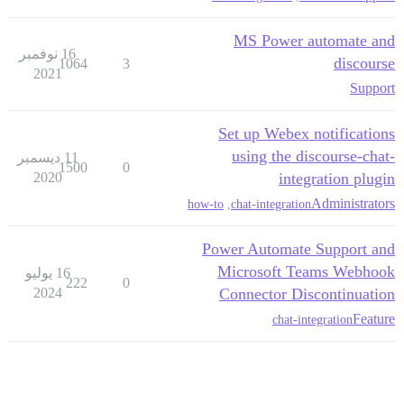
MS Power automate and
16 نوفمبر
discourse
1064
3
2021
Support
Set up Webex notifications
using the discourse-chat-
11 ديسمبر
1500
0
2020
integration plugin
Administrators
how-to
,
chat-integration
Power Automate Support and
Microsoft Teams Webhook
16 يوليو
222
0
2024
Connector Discontinuation
Feature
chat-integration