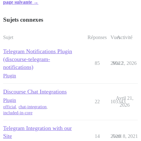
page suivante →
Sujets connexes
Sujet
Réponses
Vues
Activité
Telegram Notifications Plugin
(discourse-telegram-
85
29022
Mai 2, 2026
notifications)
Plugin
Discourse Chat Integrations
Avril 21,
Plugin
22
103343
2026
official
,
chat-integration
,
included-in-core
Telegram Integration with our
Site
14
2520
Avril 8, 2021