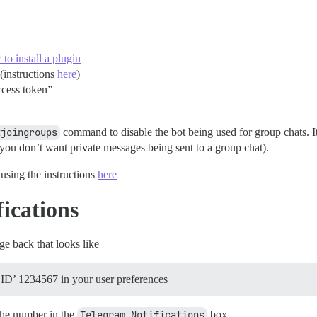
p
to install a plugin
(instructions
here
)
access token”
tjoingroups
command to disable the bot being used for group chats. It 
. you don’t want private messages being sent to a group chat).
 using the instructions
here
fications
ge back that looks like
t ID’ 1234567 in your user preferences
 the number in the
Telegram Notifications
box