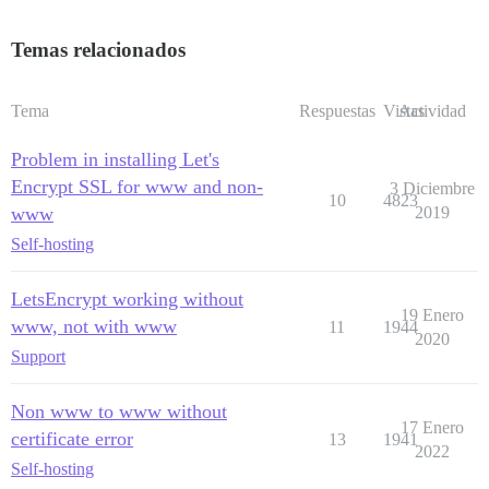
Temas relacionados
Tema
Respuestas
Vistas
Actividad
Problem in installing Let's
Encrypt SSL for www and non-
3 Diciembre
10
4823
www
2019
Self-hosting
LetsEncrypt working without
19 Enero
www, not with www
11
1944
2020
Support
Non www to www without
17 Enero
certificate error
13
1941
2022
Self-hosting