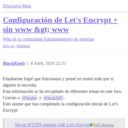
Discourse Meta
Configuración de Let's Encrypt +
sin www &gt; www
Wiki de la comunidad
Administradores de sistemas
,
how-to
domains
BlackKnob
1
8 Abril, 2018 22:33
Finalmente logré que funcionara y pensé en reunir todo por si
alguien lo necesita.
Esta información se ha recopilado de diferentes temas en este foro.
Gracias a
y
.
@brahn
@techAPJ
Esto asume que has completado la configuración inicial de Let’s
Encrypt:
Set up HTTPS support with Let's Encrypt
Self-Hosting