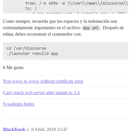
        from: /-k 4096 -w \\/var\\/www\\/discourse\\/p
        to: |

          -d www.example.com -d example.com -k 4096 -
Como siempre, recuerda que los espacios y la indentación son
    - replace:

extremadamente importantes en el archivo
app.yml
. Después de
        filename: "/etc/runit/1.d/letsencrypt"

editar, debes reconstruir el contenedor con:
        from: /-k 4096 --force -w \\/var\\/www\\/disco
        to: |

          -d www.example.com -d example.com -k 4096 -
cd /var/discourse

    - replace:

        filename: "/etc/nginx/conf.d/discourse.conf"

        from: /return 301 https.+/

6 Me gusta
        to: |

          return 301 https://$host$request_uri;

Non www to www without certificate error
    - replace:

Can't reach web server after update to 3.4
        filename: "/etc/nginx/conf.d/discourse.conf"

        from: /gzip on;[^\\}]+\\}/m

        to: |

Sysadmins Index
          gzip on;

BlackKnob
2
8 Abril, 2018 23:47