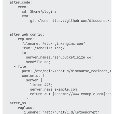
  after_code:

    - exec:

        cd: $home/plugins

        cmd:

          - git clone https://github.com/discourse/doc
  after_web_config:

    - replace:

        filename: /etc/nginx/nginx.conf

        from: /sendfile.+on;/

        to: |

          server_names_hash_bucket_size 64;

          sendfile on;

    - file:

        path: /etc/nginx/conf.d/discourse_redirect_1.c
        contents: |

          server {

            listen 443;

            server_name example.com;

            return 301 $scheme://www.example.com$reque
          }

  after_ssl:

    - replace:

        filename: "/etc/runit/1.d/letsencrypt"
