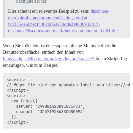
ReenigneArcher:
Dies scheint ein relevantes Beispiel zu sein:
discourse-
mermaid-theme-component/settings.yml at
fa43854e66becf43626063e33dde29f636933d1f ·
discourse/discourse-mermaid-theme-component · GitHub
Wenn Sie möchten, ist eine super einfache Methode über die
Benutzeroberfläche, einfach den Inhalt von
https://cdn.jsdelivr.net/npm/@widgetbot/crate@3
in ein Skript-Tag
einzufügen, wie zum Beispiel:
<script>

// fügen Sie hier den gesamten Inhalt von https://cdn
</script>

<script>

  new Crate({

    server: '299881420891881473',

    channel: '355719584830980096',

  })
