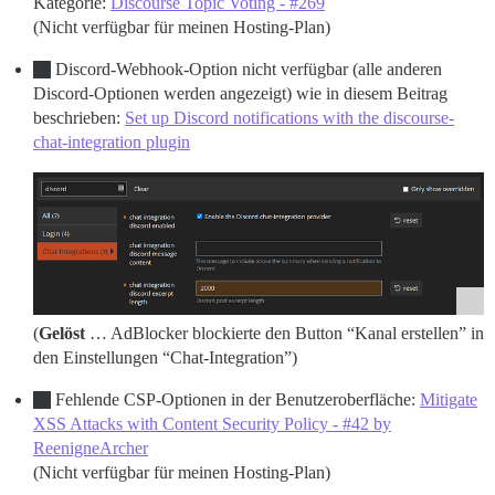
Kategorie:
Discourse Topic Voting - #269
(Nicht verfügbar für meinen Hosting-Plan)
Discord-Webhook-Option nicht verfügbar (alle anderen
Discord-Optionen werden angezeigt) wie in diesem Beitrag
beschrieben:
Set up Discord notifications with the discourse-
chat-integration plugin
(
Gelöst
… AdBlocker blockierte den Button “Kanal erstellen” in
den Einstellungen “Chat-Integration”)
Fehlende CSP-Optionen in der Benutzeroberfläche:
Mitigate
XSS Attacks with Content Security Policy - #42 by
ReenigneArcher
(Nicht verfügbar für meinen Hosting-Plan)