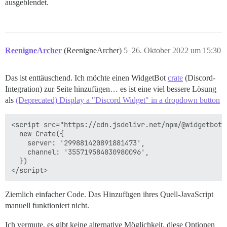
ausgeblendet.
ReenigneArcher
(ReenigneArcher)
5
26. Oktober 2022 um 15:30
Das ist enttäuschend. Ich möchte einen WidgetBot
crate
(Discord-
Integration) zur Seite hinzufügen… es ist eine viel bessere Lösung
als
(Deprecated) Display a "Discord Widget" in a dropdown button
<script src="https://cdn.jsdelivr.net/npm/@widgetbot/
  new Crate({

    server: '299881420891881473',

    channel: '355719584830980096',

  })

Ziemlich einfacher Code. Das Hinzufügen ihres Quell-JavaScript
manuell funktioniert nicht.
Ich vermute, es gibt keine alternative Möglichkeit, diese Optionen