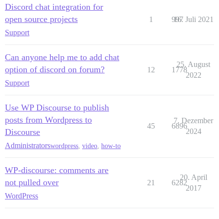
Discord chat integration for
open source projects
1
997
16. Juli 2021
Support
Can anyone help me to add chat
25. August
option of discord on forum?
12
1778
2022
Support
Use WP Discourse to publish
posts from Wordpress to
7. Dezember
45
6896
Discourse
2024
Administrators
wordpress
,
video
,
how-to
WP-discourse: comments are
20. April
not pulled over
21
6282
2017
WordPress