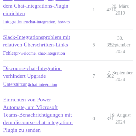
dem Chat-Integrations-Plugin
20. März
1
4210
einrichten
2019
Integrationen
chat-integration
,
how-to
Slack-Integrationsproblem mit
30.
relativen Überschriften-Links
5
352
September
2024
Fehler
pr-welcome
,
chat-integration
Discourse-chat-Integration
7. September
verhindert Upgrade
7
302
2024
Unterstützung
chat-integration
Einrichten von Power
Automate, um Microsoft
Teams-Benachrichtigungen mit
19. August
0
331
dem discourse-chat-integration-
2024
Plugin zu senden