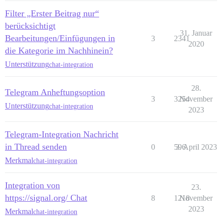
Filter „Erster Beitrag nur“
berücksichtigt
31. Januar
Bearbeitungen/Einfügungen in
3
2341
2020
die Kategorie im Nachhinein?
Unterstützung
chat-integration
28.
Telegram Anheftungsoption
3
3254
November
Unterstützung
chat-integration
2023
Telegram-Integration Nachricht
in Thread senden
0
596
3. April 2023
Merkmal
chat-integration
Integration von
23.
https://signal.org/ Chat
8
1218
November
2023
Merkmal
chat-integration