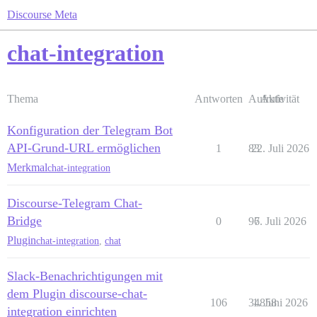
Discourse Meta
chat-integration
Thema
Antworten
Aufrufe
Aktivität
Konfiguration der Telegram Bot
API-Grund-URL ermöglichen
1
83
22. Juli 2026
Merkmal
chat-integration
Discourse-Telegram Chat-
Bridge
0
96
7. Juli 2026
Plugin
chat-integration
,
chat
Slack-Benachrichtigungen mit
dem Plugin discourse-chat-
106
34858
1. Juni 2026
integration einrichten