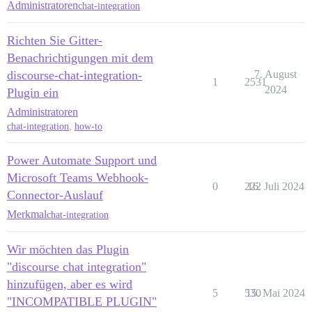
Administratoren
chat-integration
Richten Sie Gitter-
Benachrichtigungen mit dem
discourse-chat-integration-
7. August
1
2531
2024
Plugin ein
Administratoren
chat-integration
,
how-to
Power Automate Support und
Microsoft Teams Webhook-
0
222
16. Juli 2024
Connector-Auslauf
Merkmal
chat-integration
Wir möchten das Plugin
"discourse chat integration"
hinzufügen, aber es wird
5
530
15. Mai 2024
"INCOMPATIBLE PLUGIN"