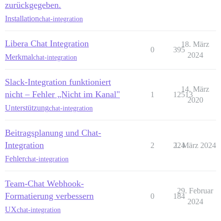
zurückgegeben.
Installation
chat-integration
Libera Chat Integration
18. März
0
395
2024
Merkmal
chat-integration
Slack-Integration funktioniert
14. März
nicht – Fehler „Nicht im Kanal"
1
12513
2020
Unterstützung
chat-integration
Beitragsplanung und Chat-
Integration
2
224
1. März 2024
Fehler
chat-integration
Team-Chat Webhook-
29. Februar
Formatierung verbessern
0
184
2024
UX
chat-integration