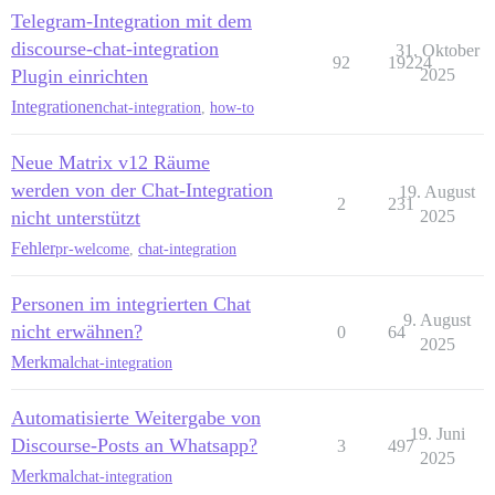
Telegram-Integration mit dem
discourse-chat-integration
31. Oktober
92
19224
Plugin einrichten
2025
Integrationen
chat-integration
,
how-to
Neue Matrix v12 Räume
werden von der Chat-Integration
19. August
2
231
nicht unterstützt
2025
Fehler
pr-welcome
,
chat-integration
Personen im integrierten Chat
9. August
nicht erwähnen?
0
64
2025
Merkmal
chat-integration
Automatisierte Weitergabe von
19. Juni
Discourse-Posts an Whatsapp?
3
497
2025
Merkmal
chat-integration