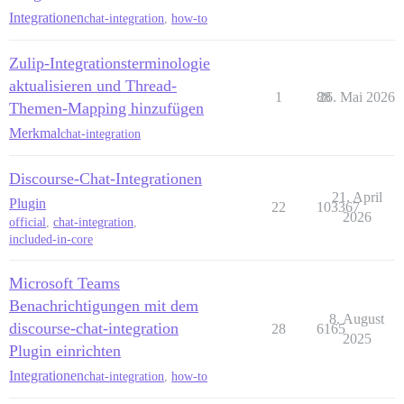
Integrationen
chat-integration
,
how-to
Zulip-Integrationsterminologie
aktualisieren und Thread-
1
88
26. Mai 2026
Themen-Mapping hinzufügen
Merkmal
chat-integration
Discourse-Chat-Integrationen
21. April
Plugin
22
103367
2026
official
,
chat-integration
,
included-in-core
Microsoft Teams
Benachrichtigungen mit dem
8. August
discourse-chat-integration
28
6165
2025
Plugin einrichten
Integrationen
chat-integration
,
how-to