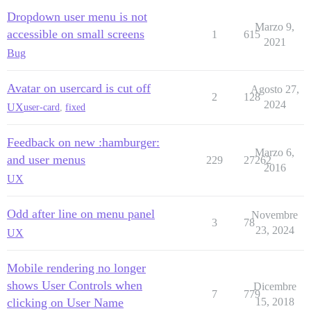
Dropdown user menu is not
Marzo 9,
accessible on small screens
1
615
2021
Bug
Avatar on usercard is cut off
Agosto 27,
2
128
2024
UX
user-card
,
fixed
Feedback on new :hamburger:
Marzo 6,
and user menus
229
27262
2016
UX
Odd after line on menu panel
Novembre
3
78
23, 2024
UX
Mobile rendering no longer
shows User Controls when
Dicembre
7
779
clicking on User Name
15, 2018