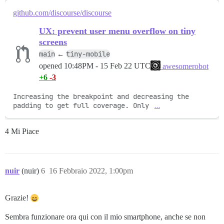
github.com/discourse/discourse
UX: prevent user menu overflow on tiny
screens
main
tiny-mobile
←
opened
10:48PM - 15 Feb 22 UTC
awesomerobot
+6
-3
Increasing the breakpoint and decreasing the 
padding to get full coverage. Only 
…
4 Mi Piace
nuir
(nuir)
6
16 Febbraio 2022, 1:00pm
Grazie!
Sembra funzionare ora qui con il mio smartphone, anche se non