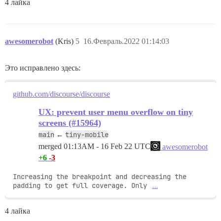
4 лайка
awesomerobot
(Kris)
5
16.Февраль.2022 01:14:03
Это исправлено здесь:
github.com/discourse/discourse
UX: prevent user menu overflow on tiny
screens (#15964)
main
tiny-mobile
←
merged
01:13AM - 16 Feb 22 UTC
awesomerobot
+6
-3
Increasing the breakpoint and decreasing the 
padding to get full coverage. Only 
…
4 лайка