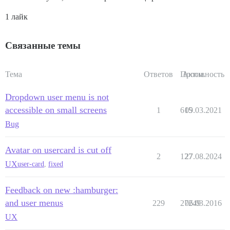
1 лайк
Связанные темы
Тема
Ответов
Просм.
Активность
Dropdown user menu is not
accessible on small screens
1
615
09.03.2021
Bug
Avatar on usercard is cut off
2
127
27.08.2024
UX
user-card
,
fixed
Feedback on new :hamburger:
and user menus
229
27249
06.03.2016
UX